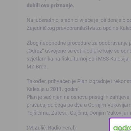
dobili ovo priznanje.
Na jučerašnjoj sjednici vijeće je još donijel
Zajedničkog pravobranilaštva za općine Kales
Zbog neophodne procedure za odobravanje pro
„Odraz“ usvojene su četiri odluke koje se od
svjetlarnika na fiskulturnoj Sali MSŠ Kalesij
MZ Brda.
Također, prihvaćen je Plan izgradnje i rekons
Kalesija u 2011. godini.
Plan je sačinjen na osnovu pristiglih zahtjeva
pravaca, od čega po dva u Gornjim Vukovijama
Tojšićima, Zatesu, Gojčinu, Donjim Vukovija
(M.Zulić, Radio Feral)