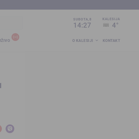
sija.co.ba
KALESIJA
SUBOTA,8
14:27
4°
UŽIVO
O KALESIJI
KONTAKT
a