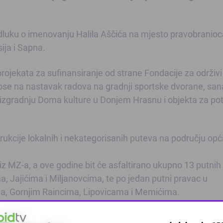
o odluku o imenovanju Halila Aščića na mjesto pravobranio
ija i Sapna.
jekata za sufinansiranje od strane Fondacije za održivi
nose na nastavak radova na gradnji sportske dvorane, san
a, izgradnju Doma kulture u Donjem Hrasnu i objekta za po
trukcije lokalnih i nekategorisanih puteva na području opć
 iz MZ-a, a ove godine bit će asfaltirano ukupno 13 putnih
, Jajićima i Miljanovcima, te po jedan putni pravac u
ma, Gornjim Raincima, Lipovicama i Memićima.