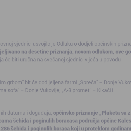
ovnoj sjednici usvojilo je Odluku o dodjeli općinskih prizn
jeljivano na desetine priznanja, novom odlukom, ove go
a će biti uručna na svečanoj sjednici vijeća u povodu
m grbom“ bit će dodijeljena farmi „Spreča“ – Donje Vukov
ma sofa“ – Donje Vukovije, „A-3 promet“ – Kikači i
jnih datuma i događaja,
općinsko priznanje „Plaketa sa 
cama šehida i poginulih boracasa područja općine Kales
h 286 šehida i poginulih boraca koji u proteklom godina