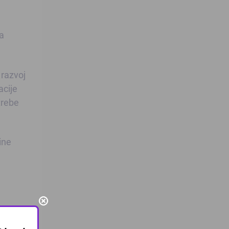
ca
 razvoj
acije
trebe
ine