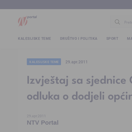
www.ntv.
KALESIJSKE TEME
DRUŠTVO I POLITIKA
SPORT
MA
29.apr.2011
KALESIJSKE TEME
Izvještaj sa sjednice
odluka o dodjeli opći
29.apr.2011
NTV Portal