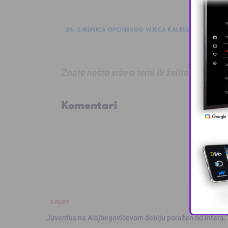
26. SJEDNICA OPĆINSKOG VIJEĆA KALESIJA
ZLATNI 
Znate nešto više o temi ili želite prijaviti
Komentari
SPORT
Juventus na Alajbegovićevom debiju poražen od Intera,