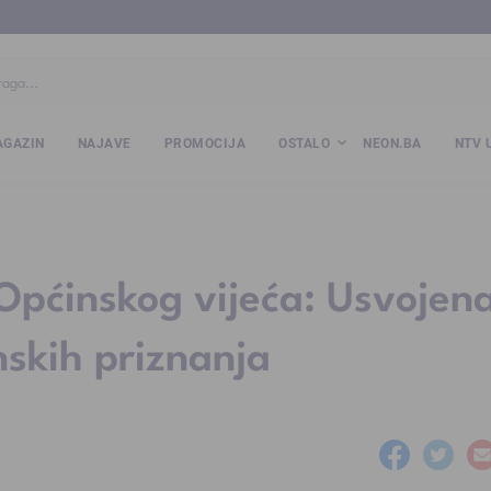
ba
www.kalesija.com
www.zvornik.ba
www.zivinice.org
www.kale
GAZIN
NAJAVE
PROMOCIJA
OSTALO
NEON.BA
NTV 
 Općinskog vijeća: Usvojen
nskih priznanja