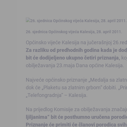
26. sjednica Općinskog vijeća Kalesija, 28. april 2011.
Općinsko vijeće Kalesija na jučerašnjoj 26.red
Za razliku od predhodnih godina kada je dod
bit će dodijeljeno ukupno četiri priznanja,
koj
obilježavanja 23.maja Dana općine Kalesija.
Najveće općinsko priznanje „Medalja sa zlatni
dok će „Plaketu sa zlatnim grbom“ dobiti. „Pri
„Telefongradnja“ – Kalesija.
Na prijedlog Komisije za obilježavanja znača
ljiljanima“ bit će posthumno uručena porodi
Priznanje će primiti će članovi porodica svi