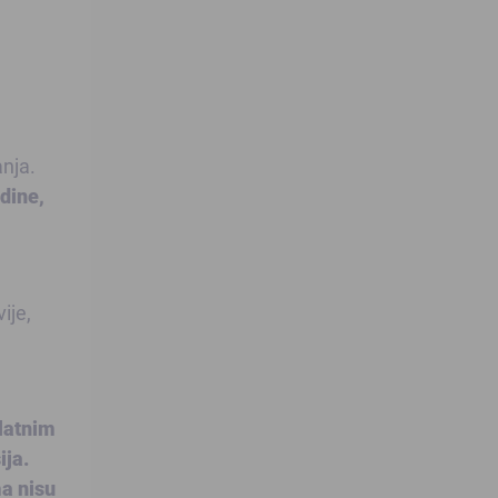
anja.
dine,
ije,
zlatnim
ija.
ma nisu