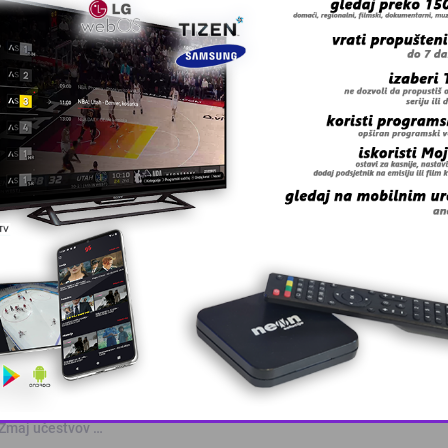
GRB
 grešku u tekstu?
 Zmaj učestvov …
This popup will close in:
10