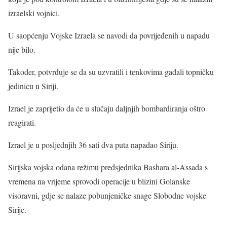
izraelski vojnici.
U saopćenju Vojske Izraela se navodi da povrijeđenih u napadu
nije bilo.
Također, potvrđuje se da su uzvratili i tenkovima gađali topničku
jedinicu u Siriji.
Izrael je zaprijetio da će u slučaju daljnjih bombardiranja oštro
reagirati.
Izrael je u posljednjih 36 sati dva puta napadao Siriju.
Sirijska vojska odana režimu predsjednika Bashara al-Assada s
vremena na vrijeme sprovodi operacije u blizini Golanske
visoravni, gdje se nalaze pobunjeničke snage Slobodne vojske
Sirije.