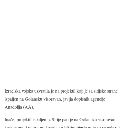
Izraelska vojska uzvratila je na projektil koji je sa sirijske strane
ispaljen na Golansku visoravan, javlja dopisnik agencije
Anadolija (AA).
Inače, projektil ispaljen iz Sirije pao je na Golansku visoravan
koja je pod kontrolom Izraela i u blizinimjesta gdje su se nalazili