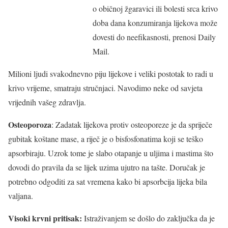
o običnoj žgaravici ili bolesti srca krivo
doba dana konzumiranja lijekova može
dovesti do neefikasnosti, prenosi Daily
Mail.
Milioni ljudi svakodnevno piju lijekove i veliki postotak to radi u
krivo vrijeme, smatraju stručnjaci. Navodimo neke od savjeta
vrijednih vašeg zdravlja.
Osteoporoza
: Zadatak lijekova protiv osteoporeze je da spriječe
gubitak koštane mase, a riječ je o bisfosfonatima koji se teško
apsorbiraju. Uzrok tome je slabo otapanje u uljima i mastima što
dovodi do pravila da se lijek uzima ujutro na tašte. Doručak je
potrebno odgoditi za sat vremena kako bi apsorbcija lijeka bila
valjana.
Visoki krvni pritisak:
Istraživanjem se došlo do zaključka da je