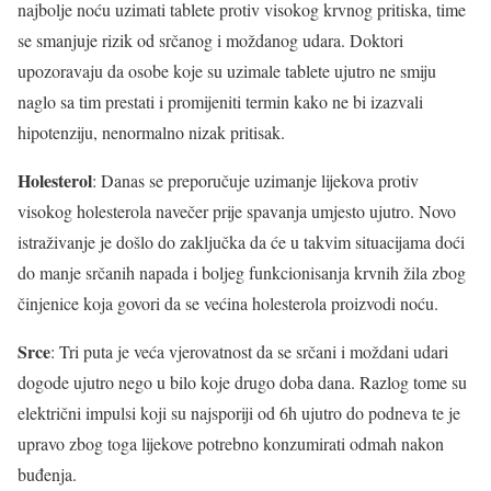
najbolje noću uzimati tablete protiv visokog krvnog pritiska, time
se smanjuje rizik od srčanog i moždanog udara. Doktori
upozoravaju da osobe koje su uzimale tablete ujutro ne smiju
naglo sa tim prestati i promijeniti termin kako ne bi izazvali
hipotenziju, nenormalno nizak pritisak.
Holesterol
: Danas se preporučuje uzimanje lijekova protiv
visokog holesterola navečer prije spavanja umjesto ujutro. Novo
istraživanje je došlo do zaključka da će u takvim situacijama doći
do manje srčanih napada i boljeg funkcionisanja krvnih žila zbog
činjenice koja govori da se većina holesterola proizvodi noću.
Srce
: Tri puta je veća vjerovatnost da se srčani i moždani udari
dogode ujutro nego u bilo koje drugo doba dana. Razlog tome su
električni impulsi koji su najsporiji od 6h ujutro do podneva te je
upravo zbog toga lijekove potrebno konzumirati odmah nakon
buđenja.