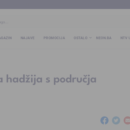
ba
www.kalesija.com
www.zvornik.ba
www.zivinice.org
www.kale
GAZIN
NAJAVE
PROMOCIJA
OSTALO
NEON.BA
NTV 
 hadžija s područja