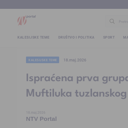
www.ntv.
KALESIJSKE TEME
DRUŠTVO I POLITIKA
SPORT
MA
18.maj.2026
KALESIJSKE TEME
Ispraćena prva grupa
Muftiluka tuzlanskog
18.maj.2026
NTV Portal