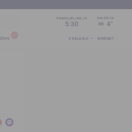
sija.co.ba
KALESIJA
PONEDJELJAK,10
5:30
4°
UŽIVO
O KALESIJI
KONTAKT