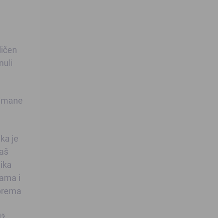
ličen
nuli
slimane
ka je
naš
lika
ćama i
 prema
dž