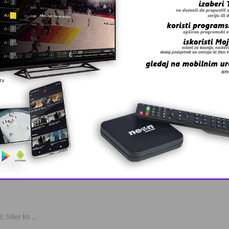
 Zmaj učestvov …
This popup will close in:
9
, lider ko …