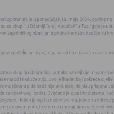
anskog krenula je u ponedjeljak 18. maja 2026. godine na
 se okupili u Džamiji “Kralj Abdullah” u Tuzli gdje je upri
akon zajedničkog obavljanja podne-namaza hadžije su kre
džijama poželio hairli put, naglasivši da su ovo za sve mu
zite u skupini odabranika, putnika na najboje mjesto. Veli
aše narod i našu zemlju. Ovo je ibadet koji pokreće cijeli 
e muslimani a da hadž nije aktuelan, da nisu prisutna ve
 da se obavi ovaj ibadet. ​Svečano je u našim dušama, ku
eizvjesno. Jasan je nijet u našim srcima, jasne su adrese
a smo na ovom putu, tu smo da i mi osjetimo nešto od ovih
uftija Fazlović, istakavši kako je briga o odlasku na ha