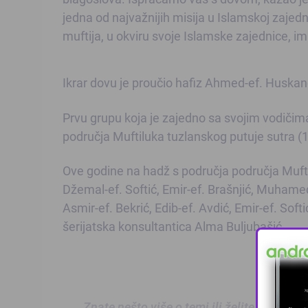
jedna od najvažnijih misija u Islamskoj zajedn
muftija, u okviru svoje Islamske zajednice, im
Ikrar dovu je proučio hafiz Ahmed-ef. Huskan
Prvu grupu koja je zajedno sa svojim vodičima
područja Muftiluka tuzlanskog putuje sutra (1
Ove godine na hadž s područja područja Mufti
Džemal-ef. Softić, Emir-ef. Brašnjić, Muham
Asmir-ef. Bekrić, Edib-ef. Avdić, Emir-ef. Soft
šerijatska konsultantica Alma Buljubašić.
Znate nešto više o temi ili želite prijaviti