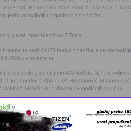
ice u Bosni i Hercegovini. Muslimani iz naše zemlje, nagl
aju jednu od najboljih organizacija na hadžu.
ović, glavni imam Medžlisa IZ Tuzla.
 krenula na hadž čini 79 budućih hadžija, a ostale hadžij
9.5.2026.) u tri termina.
luka tuzlanskog ide ukupno 478 hadžija. Njihovi vodiči s
ed-ef. Mehmedović, Ahmed-ef. Hrustanović, Muhamed-ef. 
ić, Sabit-ef. Mehidić (koordinator ovogodišnjih vodiča) i
 grešku u tekstu?