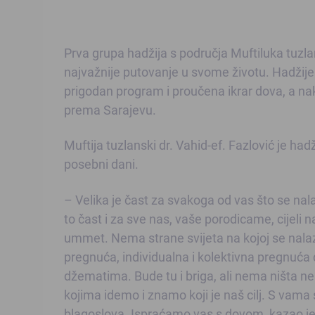
Prva grupa hadžija s područja Muftiluka tuzl
najvažnije putovanje u svome životu. Hadžije su
prigodan program i proučena ikrar dova, a n
prema Sarajevu.
Muftija tuzlanski dr. Vahid-ef. Fazlović je ha
posebni dani.
– Velika je čast za svakoga od vas što se nala
to čast i za sve nas, vaše porodicame, cijeli n
ummet. Nema strane svijeta na kojoj se nalaz
pregnuća, individualna i kolektivna pregnuća
džematima. Bude tu i briga, ali nema ništa n
kojima idemo i znamo koji je naš cilj. ​S vam
blagoslova. Ispraćamo vas s dovom, kazao je m