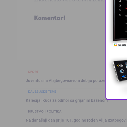
Komentari
SPORT
Juventus na Alajbegovićevom debiju poražen od Intera,
KALESIJSKE TEME
Kalesija: Kuća za odmor sa grijanim bazenom
DRUŠTVO I POLITIKA
Na današnji dan prije 101. godine rođen Alija Izetbegović