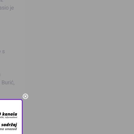
asio je
e s
u
Burić,