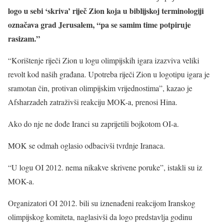
logo u sebi ‘skriva’ riječ Zion koja u biblijskoj terminologiji
označava grad Jerusalem, “pa se samim time potpiruje
rasizam.”
“Korištenje riječi Zion u logu olimpijskih igara izazviva veliki
revolt kod naših građana. Upotreba riječi Zion u logotipu igara je
sramotan čin, protivan olimpijskim vrijednostima”, kazao je
Afsharzadeh zatraživši reakciju MOK-a, prenosi Hina.
Ako do nje ne dođe Iranci su zaprijetili bojkotom OI-a.
MOK se odmah oglasio odbacivši tvrdnje Iranaca.
“U logu OI 2012. nema nikakve skrivene poruke”, istakli su iz
MOK-a.
Organizatori OI 2012. bili su iznenađeni reakcijom Iranskog
olimpijskog komiteta, naglasivši da logo predstavlja godinu