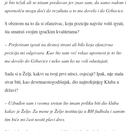
je bio težak ali se nisam predavao jer znao sam, da samo radom i
upornošću mogu doći do rezultata a to me dovelo i do Grbavice.
S obzirom na to da si ofanzivac, koju poziciju najviše voliš igrati,
šta smatraš svojim igračkim kvalitetama?
–
Preferiram igrati na desnoj strani ali bilo koja ofanzivna
pozicija mi odgovara. Kao što sam već rekao upornost je to što
me dovelo do Grbavice i neko sam ko ne voli odustajati.
Sada si u Želji, kakvi su tvoji prvi utisci, osjećaji? Ipak, nije mala
stvar biti, kao devetnaestogodišnjak, dio najtrofejnijeg Kluba u
državi?
– Uzbuđen sam i veoma sretan što imam priliku biti dio kluba
kakav je Željo. Za mene je Željo institucija u BH fudbalu i samim
tim biće mi čast nositi plavi dres.