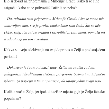
Bio si dosad na pripremama u Mrkonjić Gradu, kako ti se čine
saigrači i kako su te prihvatili? Ističe li se neko?
–
Da, odradio sam pripreme u Mrkonjić Gradu i što se mene tiče
zadovoljan sam, sve je prošlo onako kako sam želio. Što se tiče
ekipe, saigrača svi su prijatni i susretljivi prema meni, pomažu mi
u adaptaciji na novu sredinu.
Kakva su tvoja očekivanja na tvoj doprinos u Želji u predstojećem
periodu?
–
Dokazivanje i samo dokazivanje. Želim da svojim radom,
zalaganjem i kvalitetama steknem povjerenje Osima i na taj način
izborim za poziciju u timu i naravno, da unaprijedim svoju igru.
Koliko znaš o Želji, jer ipak dolaziš iz mjesta gdje je Željo itekako
popularan?
– Naravno da o Želji znam dosta. Željo je u Kalesiji veoma