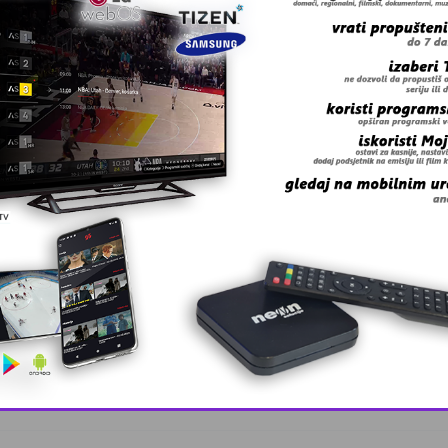
onymousa u Bugarskoj i Češkoj Republici.
 grešku u tekstu?
This popup will close in:
10