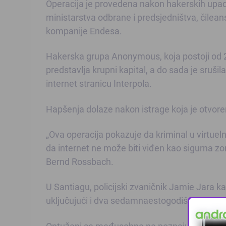
Operacija je provedena nakon hakerskih upada
ministarstva odbrane i predsjedništva, čilean
kompanije Endesa.
Hakerska grupa Anonymous, koja postoji od 20
predstavlja krupni kapital, a do sada je sruši
internet stranicu Interpola.
Hapšenja dolaze nakon istrage koja je otvor
„Ova operacija pokazuje da kriminal u virtuel
da internet ne može biti viđen kao sigurna zo
Bernd Rossbach.
U Santiagu, policijski zvaničnik Jamie Jara k
uključujući i dva sedamnaestogodišnjaka, te 
Optuženi se međusobno ne poznaju i pušteni 