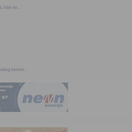
, lider ko …
anskog kanton …