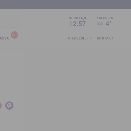
sija.co.ba
KALESIJA
SUBOTA,8
12:57
4°
UŽIVO
O KALESIJI
KONTAKT