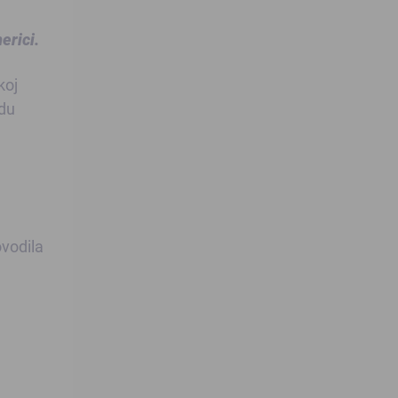
erici.
koj
edu
ovodila