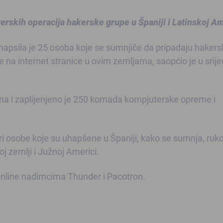
rskih operacija hakerske grupe u Španiji i Latinskoj Am
i uhapsila je 25 osoba koje se sumnjiče da pripadaju hakers
 na internet stranice u ovim zemljama, saopćio je u srij
na i zaplijenjeno je 250 komada kompjuterske opreme i
iri osobe koje su uhapšene u Španiji, kako se sumnja, ruk
zemlji i Južnoj Americi.
 online nadimcima Thunder i Pacotron.