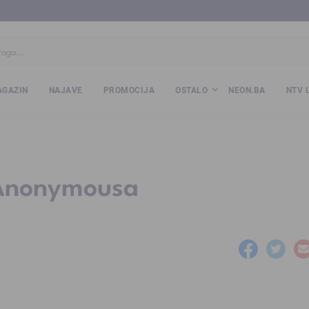
ba
www.kalesija.com
www.zvornik.ba
www.zivinice.org
www.kale
GAZIN
NAJAVE
PROMOCIJA
OSTALO
NEON.BA
NTV 
 Anonymousa