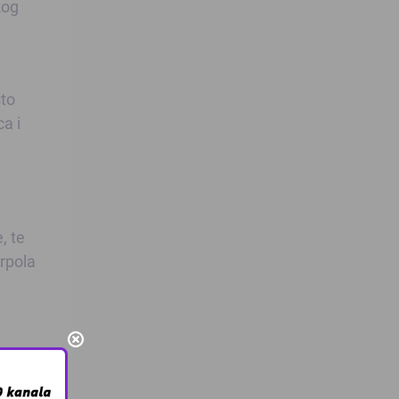
kog
što
a i
, te
erpola