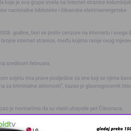
 koje je ova grupa izvela na Internet stranice kolumbijs
ske nacionalne biblioteke i čileanske elektroenergetske
08. godine, bori se protiv cenzure na internetu i svega 
la brojne internet stranice, među kojima ranije ovog mjesec
ena sredinom februara.
nom svijetu ima prave posljedice za one koji se njime bave
na za kriminalne aktivnosti“, kazao je glasnogovornik Int
azao je novinarima da su vlasti uhapsile pet Čileanaca,
jednog Kolumbijca.
su da se brane sa slobode.