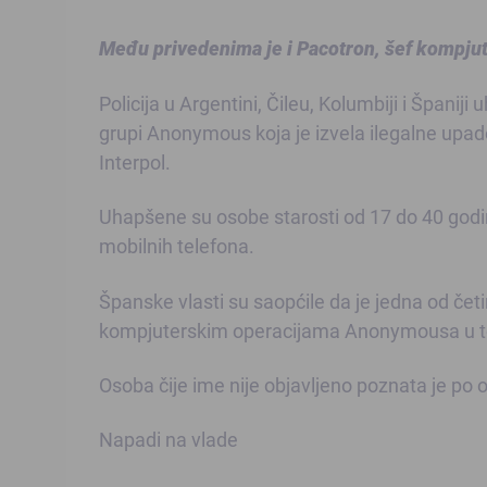
Među privedenima je i Pacotron, šef kompjute
Policija u Argentini, Čileu, Kolumbiji i Španij
grupi Anonymous koja je izvela ilegalne upade
Interpol.
Uhapšene su osobe starosti od 17 do 40 godi
mobilnih telefona.
Španske vlasti su saopćile da je jedna od čet
kompjuterskim operacijama Anonymousa u toj 
Osoba čije ime nije objavljeno poznata je po
Napadi na vlade