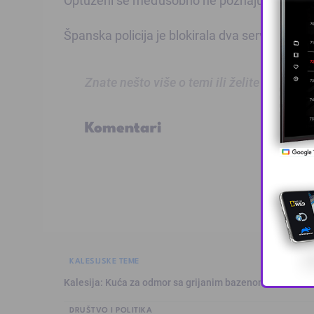
Španska policija je blokirala dva servera An
Znate nešto više o temi ili želite prijaviti
Komentari
KALESIJSKE TEME
Kalesija: Kuća za odmor sa grijanim bazenom
DRUŠTVO I POLITIKA