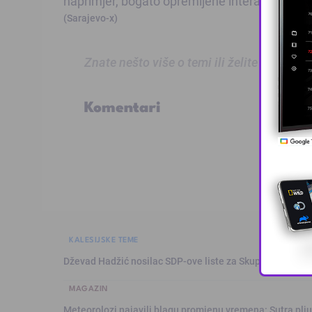
naprimjer, bogato opremljene interaktivne gra
(
Sarajevo-x
)
Znate nešto više o temi ili želite prijaviti
Komentari
KALESIJSKE TEME
Dževad Hadžić nosilac SDP-ove liste za Skupštinu Tuzl
MAGAZIN
Meteorolozi najavili blagu promjenu vremena: Sutra plju