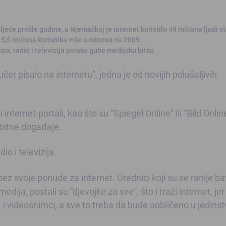
ljeće prošle godine, u Njemačkoj je internet koristilo 49 miliona ljudi st
 5,5 miliona korisnika više u odnosu na 2009.
a, radio i televizija polako gube medijsku bitku.
er pisalo na internetu”, jedna je od novijih polušaljivih
ternet-portali, kao što su “Spiegel Online” ili “Bild Onlin
ebitne događaje.
io i televizija.
z svoje ponude za internet. Urednici koji su se ranije bav
ija, postali su “djevojke za sve”, što i traži internet, jer
ike, i videosnimci, a sve to treba da bude uobličeno u jedinst