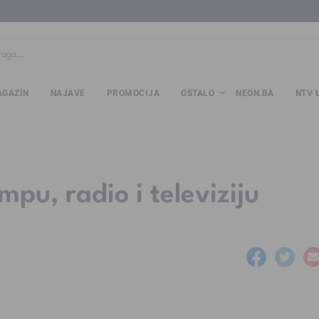
ba
www.kalesija.com
www.zvornik.ba
www.zivinice.org
www.kale
GAZIN
NAJAVE
PROMOCIJA
OSTALO
NEON.BA
NTV 
mpu, radio i televiziju