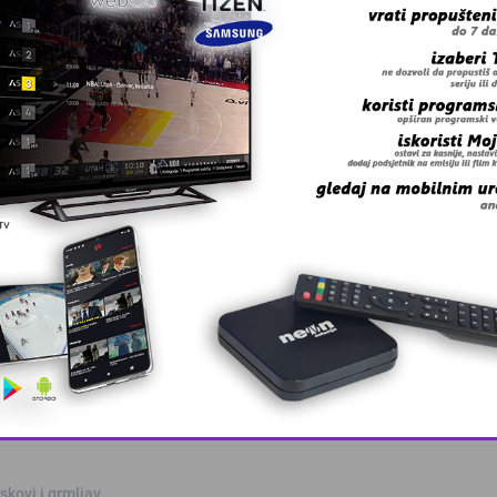
fike.
 grešku u tekstu?
anskog kanton …
This popup will close in:
10
skovi i grmljav …