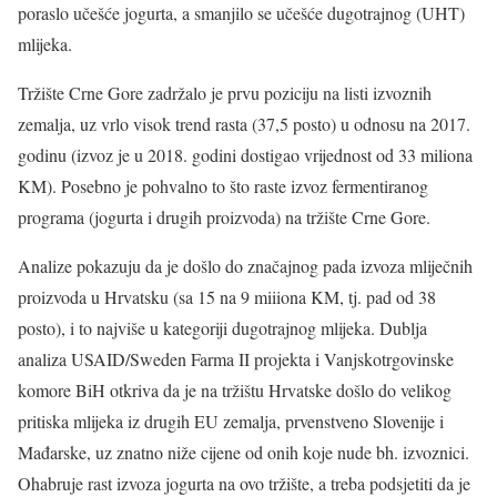
poraslo učešće jogurta, a smanjilo se učešće dugotrajnog (UHT)
mlijeka.
Tržište Crne Gore zadržalo je prvu poziciju na listi izvoznih
zemalja, uz vrlo visok trend rasta (37,5 posto) u odnosu na 2017.
godinu (izvoz je u 2018. godini dostigao vrijednost od 33 miliona
KM). Posebno je pohvalno to što raste izvoz fermentiranog
programa (jogurta i drugih proizvoda) na tržište Crne Gore.
Analize pokazuju da je došlo do značajnog pada izvoza mliječnih
proizvoda u Hrvatsku (sa 15 na 9 miiiona KM, tj. pad od 38
posto), i to najviše u kategoriji dugotrajnog mlijeka. Dublja
analiza USAID/Sweden Farma II projekta i Vanjskotrgovinske
komore BiH otkriva da je na tržištu Hrvatske došlo do velikog
pritiska mlijeka iz drugih EU zemalja, prvenstveno Slovenije i
Mađarske, uz znatno niže cijene od onih koje nude bh. izvoznici.
Ohabruje rast izvoza jogurta na ovo tržište, a treba podsjetiti da je