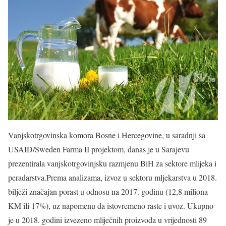
Vanjskotrgovinska komora Bosne i Hercegovine, u saradnji sa
USAID/Sweden Farma II projektom, danas je u Sarajevu
prezentirala vanjskotrgovinjsku razmjenu BiH za sektore mlijeka i
peradarstva.Prema analizama, izvoz u sektoru mljekarstva u 2018.
bilježi značajan porast u odnosu na 2017. godinu (12,8 miliona
KM ili 17%), uz napomenu da istovremeno raste i uvoz. Ukupno
je u 2018. godini izvezeno mliječnih proizvoda u vrijednosti 89