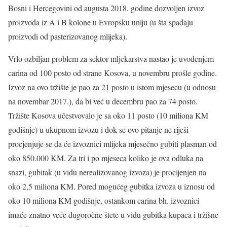
Bosni i Hercegovini od augusta 2018. godine dozvoljen izvoz
proizvoda iz A i B kolone u Evropsku uniju (u šta spadaju
proizvodi od pasterizovanog mlijeka).
Vrlo ozbiljan problem za sektor mljekarstva nastao je uvođenjem
carina od 100 posto od strane Kosova, u novembru prošle godine.
Izvoz na ovo tržište je pao za 21 posto u istom mjesecu (u odnosu
na novembar 2017.), da bi već u decembru pao za 74 posto.
Tržište Kosova učestvovalo je sa oko 11 posto (10 miliona KM
godišnje) u ukupnom izvozu i dok se ovo pitanje ne riješi
procjenjuje se da će izvoznici mlijeka mjesečno gubiti plasman od
oko 850.000 KM. Za tri i po mjeseca koliko je ova odluka na
snazi, gubitak (u vidu nerealizovanog izvoza) je procijenjen na
oko 2,5 miliona KM. Pored mogućeg gubitka izvoza u iznosu od
oko 10 miliona KM godišnje, ostankom carina bh. izvoznici
imaće znatno veće dugoročne štete u vidu gubitka kupaca i tržišne