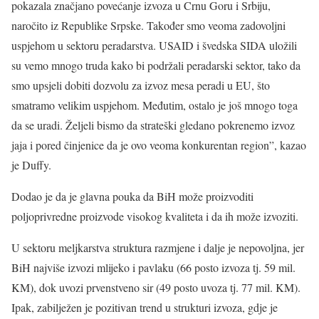
pokazala značjano povećanje izvoza u Crnu Goru i Srbiju,
naročito iz Republike Srpske. Također smo veoma zadovoljni
uspjehom u sektoru peradarstva. USAID i švedska SIDA uložili
su vemo mnogo truda kako bi podržali peradarski sektor, tako da
smo upsjeli dobiti dozvolu za izvoz mesa peradi u EU, što
smatramo velikim uspjehom. Međutim, ostalo je još mnogo toga
da se uradi. Željeli bismo da strateški gledano pokrenemo izvoz
jaja i pored činjenice da je ovo veoma konkurentan region”, kazao
je Duffy.
Dodao je da je glavna pouka da BiH može proizvoditi
poljoprivredne proizvode visokog kvaliteta i da ih može izvoziti.
U sektoru meljkarstva struktura razmjene i dalje je nepovoljna, jer
BiH najviše izvozi mlijeko i pavlaku (66 posto izvoza tj. 59 mil.
KM), dok uvozi prvenstveno sir (49 posto uvoza tj. 77 mil. KM).
Ipak, zabilježen je pozitivan trend u strukturi izvoza, gdje je