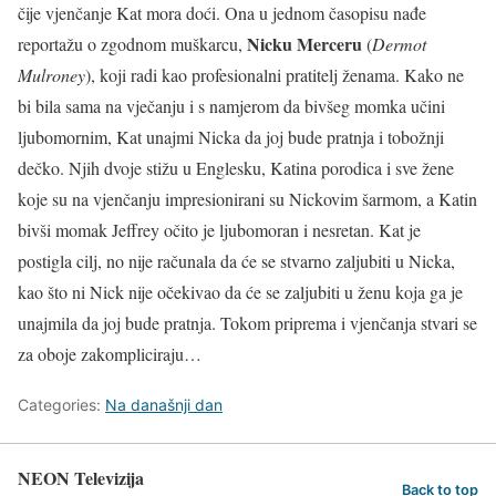
čije vjenčanje Kat mora doći. Ona u jednom časopisu nađe
Nicku Merceru
reportažu o zgodnom muškarcu,
(
Dermot
Mulroney
), koji radi kao profesionalni pratitelj ženama. Kako ne
bi bila sama na vječanju i s namjerom da bivšeg momka učini
ljubomornim, Kat unajmi Nicka da joj bude pratnja i tobožnji
dečko. Njih dvoje stižu u Englesku, Katina porodica i sve žene
koje su na vjenčanju impresionirani su Nickovim šarmom, a Katin
bivši momak Jeffrey očito je ljubomoran i nesretan. Kat je
postigla cilj, no nije računala da će se stvarno zaljubiti u Nicka,
kao što ni Nick nije očekivao da će se zaljubiti u ženu koja ga je
unajmila da joj bude pratnja. Tokom priprema i vjenčanja stvari se
za oboje zakompliciraju…
Categories:
Na današnji dan
NEON Televizija
Back to top