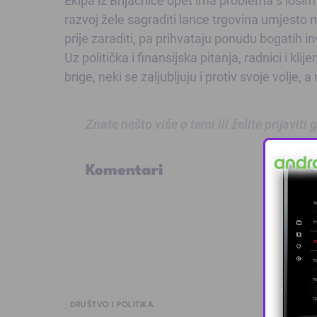
razvoj žele sagraditi lance trgovina umjesto m
prije zaraditi, pa prihvataju ponudu bogatih in
Uz politička i finansijska pitanja, radnici i kli
brige, neki se zaljubljuju i protiv svoje volj
Znate nešto više o temi ili želite prijaviti
Komentari
DRUŠTVO I POLITIKA