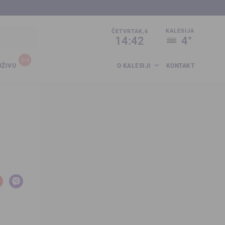
sija.co.ba
KALESIJA
ČETVRTAK,6
14:42
4°
UŽIVO
O KALESIJI
KONTAKT