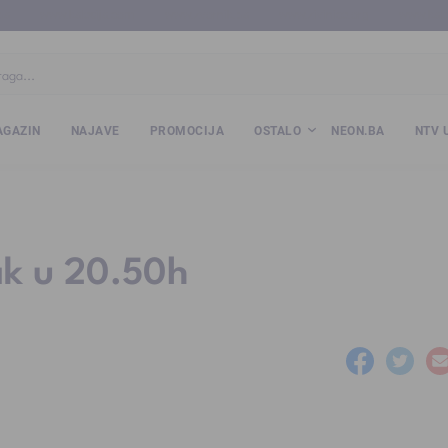
ba
www.kalesija.com
www.zvornik.ba
www.zivinice.org
www.kale
GAZIN
NAJAVE
PROMOCIJA
OSTALO
NEON.BA
NTV 
rak u 20.50h