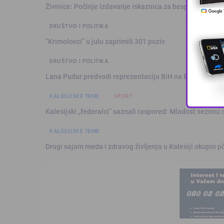
Živinice: Počinje izdavanje iskaznica za besplatan prev
DRUŠTVO I POLITIKA
“Krimolovci” u julu zaprimili 301 poziv
DRUŠTVO I POLITIKA
Lana Pudar predvodi reprezentaciju BiH na Evropskom p
KALESIJSKE TEME
SPORT
Kalesijski „federalci“ saznali raspored: Mladost sezonu 
KALESIJSKE TEME
Drugi sajam meda i zdravog življenja u Kalesiji okupio pč