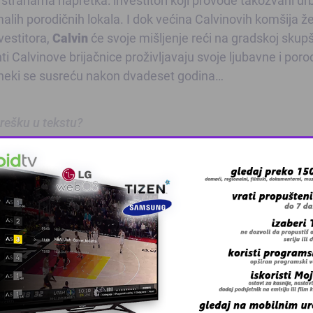
alih porodičnih lokala. I dok većina Calvinovih komšija že
vestitora,
Calvin
će svoje mišljenje reći na gradskoj skupš
jenti Calvinove brijačnice proživljavaju svoje ljubavne i por
e, a neki se susreću nakon dvadeset godina…
 grešku u tekstu?