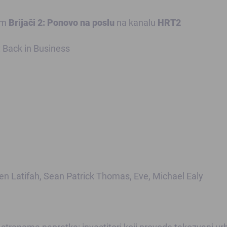
ilm
Brijači 2: Ponovo na poslu
na kanalu
HRT2
: Back in Business
een Latifah, Sean Patrick Thomas, Eve, Michael Ealy
 stranama napretka: investitori koji provode takozvani ur