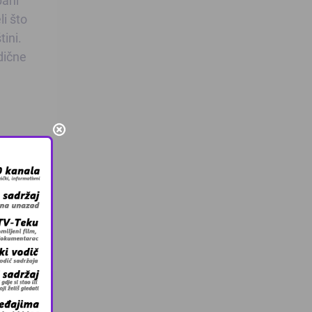
li što
tini.
odične