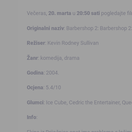
Večeras,
20. marta
u
20:50 sati
pogledajte f
Originalni naziv
: Barbershop 2: Barbershop 2
Režiser
: Kevin Rodney Sullivan
Žanr
: komedija, drama
Godina
: 2004.
Ocjena
: 5.4/10
Glumci
: Ice Cube, Cedric the Entertainer, Qu
Info
:
Ekipa iz Brijačnice opet ima problema s lošim