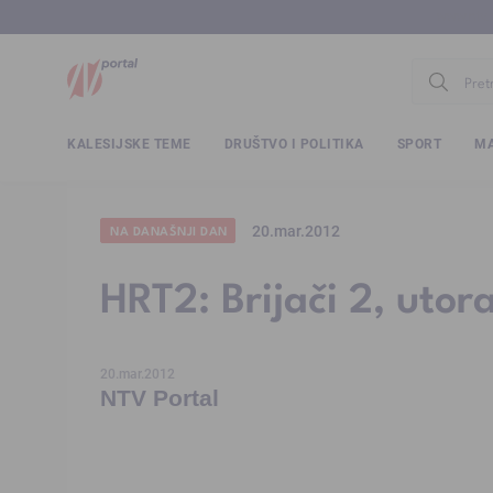
www.ntv.
KALESIJSKE TEME
DRUŠTVO I POLITIKA
SPORT
MA
20.mar.2012
NA DANAŠNJI DAN
HRT2: Brijači 2, uto
20.mar.2012
NTV Portal