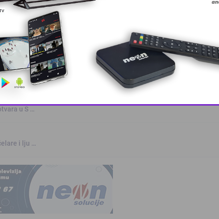
oz
rvenstvu u Parizu
otvara u S …
This popup will close in:
9
elare i lju …