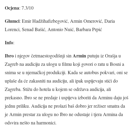
Ocjena
: 7.3/10
Glumci
: Emir Hadžihafizbegović, Armin Omerović, Daria
Lorenci, Senad Bašić, Antonio Nuić, Barbara Prpić
Info
:
Ibro
Armin
i njegov četrnaestogodišnji sin
putuju iz Orašja u
Zagreb na audiciju za ulogu u filmu koji govori o ratu u Bosni a
snima se u njemačkoj produkciji. Kada se autobus pokvari, oni se
uplaše da će zakasniti na audiciju, ali ipak uspijevaju stići do
Zagreba. Stižu do hotela u kojem se održava audicija, ali
prekasno. Ibro se ne predaje i uspijeva izboriti da Arminu daju još
jednu priliku. Audicija ne prolazi baš dobro jer režiser smatra da
je Armin prestar za ulogu no Ibro ne odustaje i tjera Armina da
odsvira nešto na harmonici.