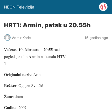
NEON Televizija
HRT1: Armin, petak u 20.55h
Admir Karić
15 godina ago
10. februara
20:55 sati
Večeras,
u
Armin
HTV
pogledajte film
na kanalu
1
Originalni naziv
: Armin
Režiser
: Ognjen Sviličić
Žanr
: drama
Godina
: 2007.