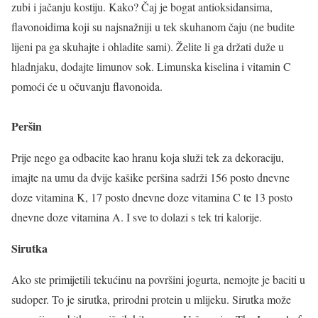
zubi i jačanju kostiju. Kako? Čaj je bogat antioksidansima,
flavonoidima koji su najsnažniji u tek skuhanom čaju (ne budite
lijeni pa ga skuhajte i ohladite sami). Želite li ga držati duže u
hladnjaku, dodajte limunov sok. Limunska kiselina i vitamin C
pomoći će u očuvanju flavonoida.
Peršin
Prije nego ga odbacite kao hranu koja služi tek za dekoraciju,
imajte na umu da dvije kašike peršina sadrži 156 posto dnevne
doze vitamina K, 17 posto dnevne doze vitamina C te 13 posto
dnevne doze vitamina A. I sve to dolazi s tek tri kalorije.
Sirutka
Ako ste primijetili tekućinu na površini jogurta, nemojte je baciti u
sudoper. To je sirutka, prirodni protein u mlijeku. Sirutka može