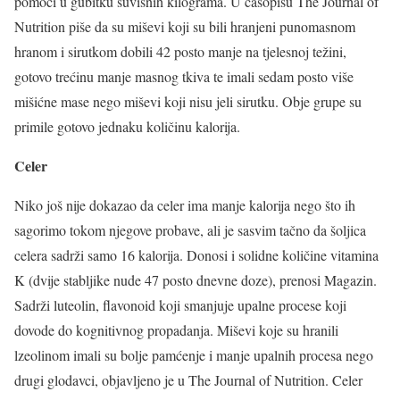
pomoći u gubitku suvišnih kilograma. U časopisu The Journal of
Nutrition piše da su miševi koji su bili hranjeni punomasnom
hranom i sirutkom dobili 42 posto manje na tjelesnoj težini,
gotovo trećinu manje masnog tkiva te imali sedam posto više
mišićne mase nego miševi koji nisu jeli sirutku. Obje grupe su
primile gotovo jednaku količinu kalorija.
Celer
Niko još nije dokazao da celer ima manje kalorija nego što ih
sagorimo tokom njegove probave, ali je sasvim tačno da šoljica
celera sadrži samo 16 kalorija. Donosi i solidne količine vitamina
K (dvije stabljike nude 47 posto dnevne doze), prenosi Magazin.
Sadrži luteolin, flavonoid koji smanjuje upalne procese koji
dovode do kognitivnog propadanja. Miševi koje su hranili
lzeolinom imali su bolje pamćenje i manje upalnih procesa nego
drugi glodavci, objavljeno je u The Journal of Nutrition. Celer