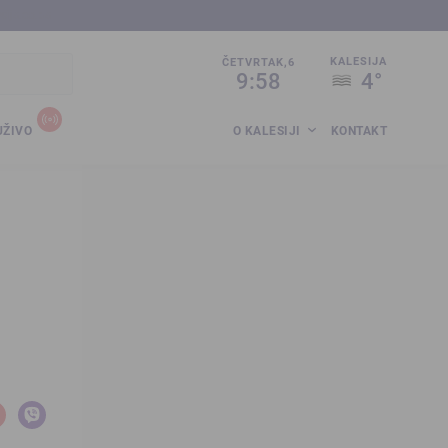
sija.co.ba
KALESIJA
ČETVRTAK,6
9:58
4°
UŽIVO
O KALESIJI
KONTAKT