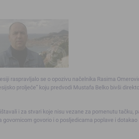
lesiji raspravljalo se o opozivu načelnika Rasima Omerovi
sijsko proljeće” koju predvodi Mustafa Belko bivši direkt
ištavali i za stvari koje nisu vezane za pomenutu tačku, p
a govornicom govorio i o posljedicama poplave i dotakao