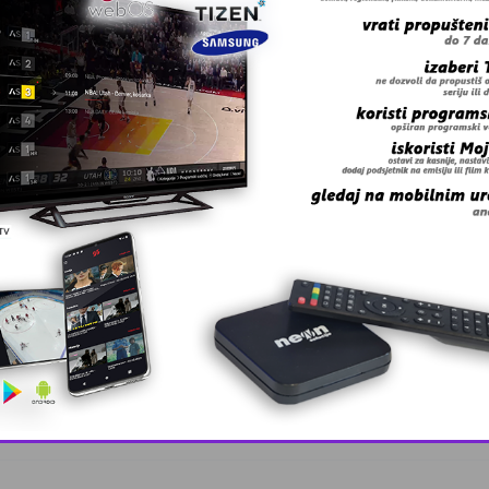
 grešku u tekstu?
odrasle u džem …
This popup will close in:
10