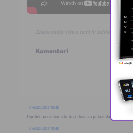
Znate nešto više o temi ili želite prijaviti
Komentari
KALESIJSKE TEME
Upriličena svečana hatma-dova za polaznike mekteba i 
KALESIJSKE TEME