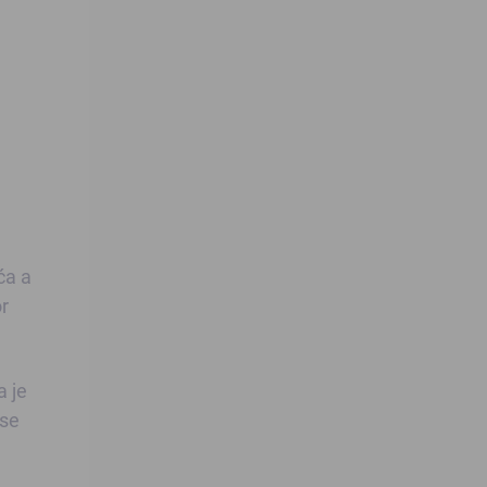
ća a
or
a je
 se