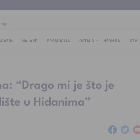
ba
www.kalesija.com
www.zvornik.ba
www.zivinice.org
www.kale
GAZIN
NAJAVE
PROMOCIJA
OSTALO
NEON.BA
NTV 
a: “Drago mi je što je
alište u Hidanima”