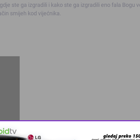
gdje ste ga izgradili i kako ste ga izgradili eno fala Bogu 
način smijeh kod vijećnika.