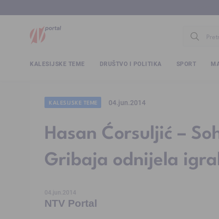
www.ntv.
KALESIJSKE TEME
DRUŠTVO I POLITIKA
SPORT
MA
04.jun.2014
KALESIJSKE TEME
Hasan Ćorsuljić – Soh
Gribaja odnijela igr
04.jun.2014
NTV Portal