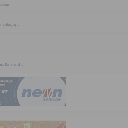
šavice
jem blagaj …
iz Salkić id …