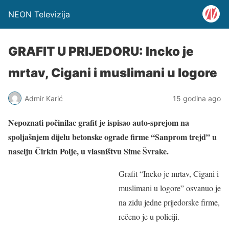
NEON Televizija
GRAFIT U PRIJEDORU: Incko je
mrtav, Cigani i muslimani u logore
Admir Karić
15 godina ago
Nepoznati počinilac grafit je ispisao auto-sprejom na
spoljašnjem dijelu betonske ograde firme “Sanprom trejd” u
naselju Čirkin Polje, u vlasništvu Sime Švrake.
Grafit “Incko je mrtav, Cigani i
muslimani u logore” osvanuo je
na zidu jedne prijedorske firme,
rečeno je u policiji.