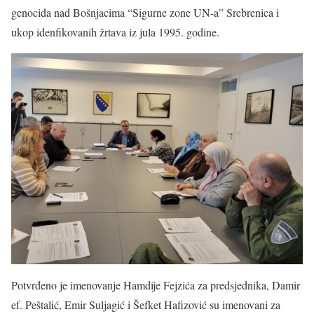
genocida nad Bošnjacima “Sigurne zone UN-a” Srebrenica i
ukop idenfikovanih žrtava iz jula 1995. godine.
Potvrđeno je imenovanje Hamdije Fejzića za predsjednika, Damir
ef. Peštalić, Emir Suljagić i Šefket Hafizović su imenovani za