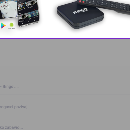
 grešku u tekstu?
This popup will close in:
8
 – BingoL …
rogasci pozivaj …
nko zabavio …