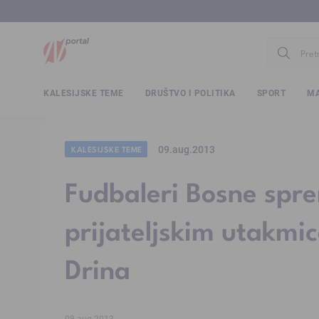
www.ntv.
KALESIJSKE TEME
DRUŠTVO I POLITIKA
SPORT
MA
09.aug.2013
KALESIJSKE TEME
Fudbaleri Bosne spre
prijateljskim utakmic
Drina
09.aug.2013