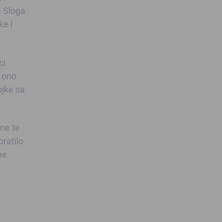
m Sloga
ke i
ci
, ono
ojke sa
one te
pratilo
ne.