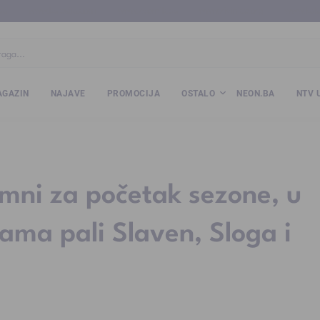
ba
www.kalesija.com
www.zvornik.ba
www.zivinice.org
www.kale
GAZIN
NAJAVE
PROMOCIJA
OSTALO
NEON.BA
NTV 
mni za početak sezone, u
ama pali Slaven, Sloga i