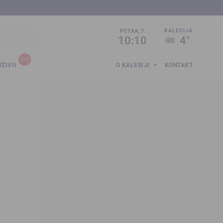
sija.co.ba
KALESIJA
PETAK,7
10:10
4°
UŽIVO
O KALESIJI
KONTAKT