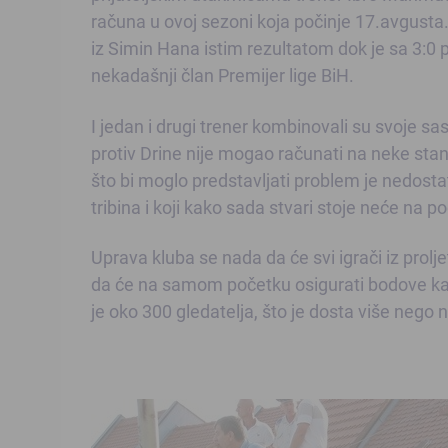
računa u ovoj sezoni koja počinje 17.avgusta
iz Simin Hana istim rezultatom dok je sa 3:0 p
nekadašnji član Premijer lige BiH.
I jedan i drugi trener kombinovali su svoje sa
protiv Drine nije mogao računati na neke stan
što bi moglo predstavljati problem je nedosta
tribina i koji kako sada stvari stoje neće na
Uprava kluba se nada da će svi igrači iz prolje
da će na samom početku osigurati bodove kako b
je oko 300 gledatelja, što je dosta više nego 