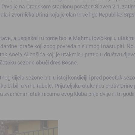
. Prvo je na Gradskom stadionu poražen Slaven 2:1, zati
ala i zvornička Drina koja je član Prve lige Republike Srps
stave, a uspješniji u tome bio je Mahmutović koji u utakmi
dardne igrače koji zbog povreda nisu mogli nastupiti. No
tak Anela Alibašića koji je utakmicu pratio u društvu djev
 počet6ku sezone obući dres Bosne.
tnog dijela sezone biti u istoj kondiciji i pred početak sez
i bili u vrhu tabele. Prijateljsku utakmicu protiv Drine 
na zvaničnim utakmicama ovog kluba prije dvije ili tri godi