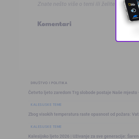
Znate nešto više o temi ili želite prijaviti
Komentari
DRUŠTVO I POLITIKA
Četvrto ljeto zaredom Trg slobode postaje Naše mjesto
KALESIJSKE TEME
Zbog visokih temperatura raste opasnost od požara: Vat
KALESIJSKE TEME
Kalesijsko ljeto 2026 | Uživanje za sve generacije: Šare