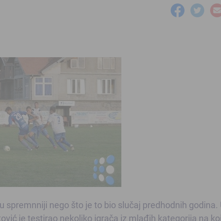
 spremnniji nego što je to bio slučaj predhodnih godina.
ić je testirao nekoliko igrača iz mlađih kategorija na ko