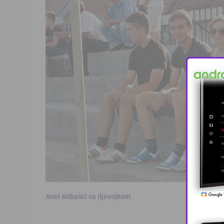
Anel Alibašić sa djevojkom