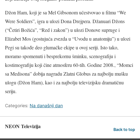
Džon Ham, koji je sa Mel Gibsonom učestvovao u filmu “We
Were Soldiers”, igra u ulozi Dona Drejpera. Džanuari Džons
(“Četiri Božića”, “Red i zakon”) u ulozi Donove supruge i
Elizabet Mos (gostujuća zvezda u “Uvodu u anatomiju”) u ulozi
Pegi su takođe deo glumačke ekipe u ovoj seriji. Isto tako,
moramo spomenuti i besprekornu šminku, scenografiju i
kostimografiju koji čine atmosferu 60-tih. Godine 2008., “Momci
sa Medisona” dobija nagradu Zlatni Globus za najbolju mušku
ulogu (Džon Ham), kao i za najbolju televizijsku dramatičnu
seriju.
Categories:
Na današnji dan
NEON Televizija
Back to top