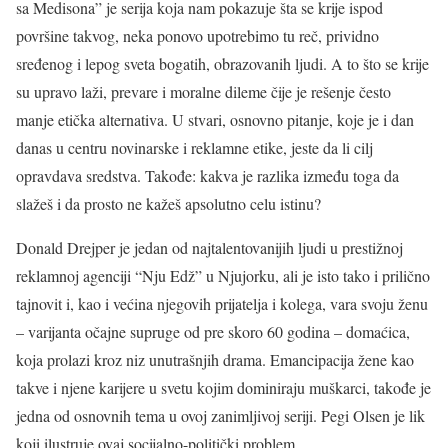
sa Medisona” je serija koja nam pokazuje šta se krije ispod
površine takvog, neka ponovo upotrebimo tu reč, prividno
sređenog i lepog sveta bogatih, obrazovanih ljudi. A to što se krije
su upravo laži, prevare i moralne dileme čije je rešenje često
manje etička alternativa. U stvari, osnovno pitanje, koje je i dan
danas u centru novinarske i reklamne etike, jeste da li cilj
opravdava sredstva. Takođe: kakva je razlika između toga da
slažeš i da prosto ne kažeš apsolutno celu istinu?
Donald Drejper je jedan od najtalentovanijih ljudi u prestižnoj
reklamnoj agenciji “Nju Edž” u Njujorku, ali je isto tako i prilično
tajnovit i, kao i većina njegovih prijatelja i kolega, vara svoju ženu
– varijanta očajne supruge od pre skoro 60 godina – domaćica,
koja prolazi kroz niz unutrašnjih drama. Emancipacija žene kao
takve i njene karijere u svetu kojim dominiraju muškarci, takođe je
jedna od osnovnih tema u ovoj zanimljivoj seriji. Pegi Olsen je lik
koji ilustruje ovaj socijalno-politički problem.