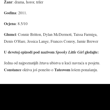
Žanr
: drama, horor, triler
Godina
: 2011.
Ocjena
: 8.5/10
Glumci
: Connie Britton, Dylan McDermott, Taissa Farmiga,
Denis O'Hare, Jessica Lange, Frances Conroy, Jamie Brewer
U devetoj epizodi pod nazivom
gledajte:
Spooky Little Girl
Jedna od najpoznatijih žrtava ubistva u kući navraća u posjetu.
Constance
Tateovom
oktiva još ponešto o
lošem ponašanju.