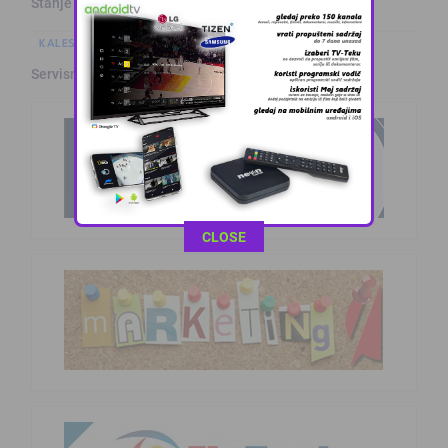
Stanje na putevima
KALESIJSKE TEME
Servisne informacije iz Kalesije (8.8.2026.)
This popup will close in:
10
CLOSE