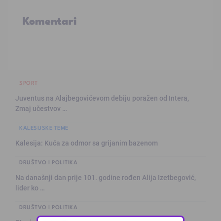
Komentari
SPORT
Juventus na Alajbegovićevom debiju poražen od Intera,
Zmaj učestvov …
KALESIJSKE TEME
Kalesija: Kuća za odmor sa grijanim bazenom
DRUŠTVO I POLITIKA
Na današnji dan prije 101. godine rođen Alija Izetbegović,
lider ko …
DRUŠTVO I POLITIKA