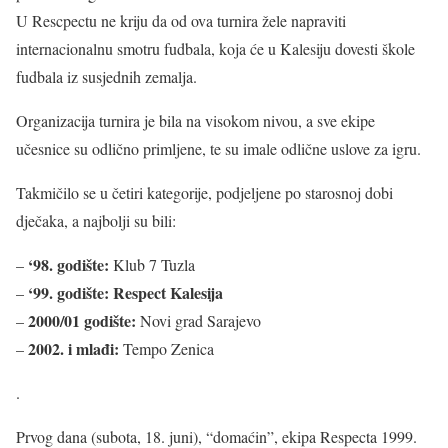
U Rescpectu ne kriju da od ova turnira žele napraviti
internacionalnu smotru fudbala, koja će u Kalesiju dovesti škole
fudbala iz susjednih zemalja.
Organizacija turnira je bila na visokom nivou, a sve ekipe
učesnice su odlično primljene, te su imale odlične uslove za igru.
Takmičilo se u četiri kategorije, podjeljene po starosnoj dobi
dječaka, a najbolji su bili:
‘98. godište:
–
Klub 7 Tuzla
‘99. godište: Respect Kalesija
–
2000/01 godište:
–
Novi grad Sarajevo
2002. i mlađi:
–
Tempo Zenica
.
Prvog dana (subota, 18. juni), “domaćin”, ekipa Respecta 1999.