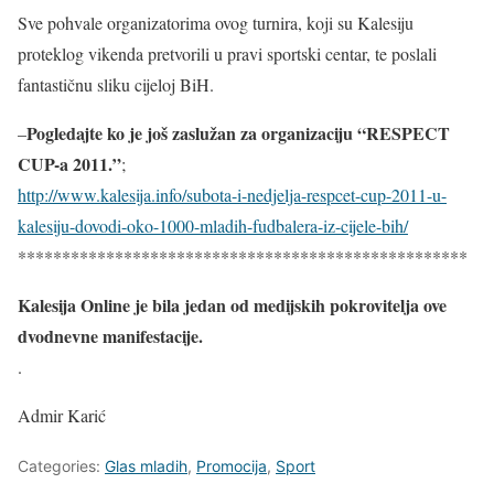
Sve pohvale organizatorima ovog turnira, koji su Kalesiju
proteklog vikenda pretvorili u pravi sportski centar, te poslali
fantastičnu sliku cijeloj BiH.
Pogledajte ko je još zaslužan za organizaciju “RESPECT
–
CUP-a 2011.”
;
http://www.kalesija.info/subota-i-nedjelja-respcet-cup-2011-u-
kalesiju-dovodi-oko-1000-mladih-fudbalera-iz-cijele-bih/
***************************************************
Kalesija Online je bila jedan od medijskih pokrovitelja ove
dvodnevne manifestacije.
.
Admir Karić
Categories:
Glas mladih
,
Promocija
,
Sport