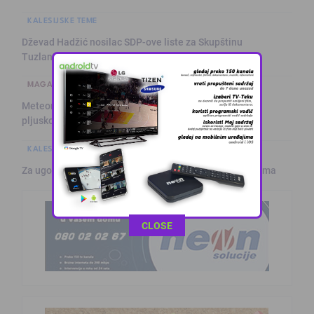
KALESIJSKE TEME
Dževad Hadžić nosilac SDP-ove liste za Skupštinu
Tuzlanskog kanton …
MAGAZIN
Meteorolozi najavili blagu promjenu vremena: Sutra
pljuskovi i grmljav …
KALESIJSKE TEME
Za ugodnije ljeto: Klima servis „Ćiro“ na usluzi građanima
This popup will close in:
10
CLOSE