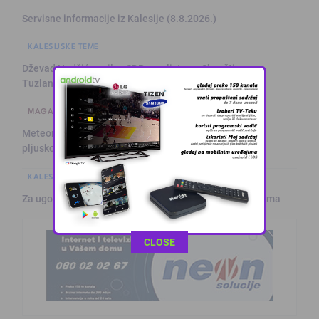
Servisne informacije iz Kalesije (8.8.2026.)
KALESIJSKE TEME
Dževad Hadžić nosilac SDP-ove liste za Skupštinu
Tuzlanskog kanton …
MAGAZIN
Meteorolozi najavili blagu promjenu vremena: Sutra
pljuskovi i grmljav …
KALESIJSKE TEME
Za ugodnije ljeto: Klima servis „Ćiro“ na usluzi građanima
This popup will close in:
11
CLOSE