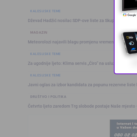
KALESIJSKE TEME
Dževad Hadžić nosilac SDP-ove liste za Skupštinu Tuzl
MAGAZIN
Meteorolozi najavili blagu promjenu vremena: Sutra plju
KALESIJSKE TEME
Za ugodnije ljeto: Klima servis „Ćiro“ na usluzi građanim
KALESIJSKE TEME
Javni oglas za izbor kandidata za popunu rezervne liste 
DRUŠTVO I POLITIKA
Četvrto ljeto zaredom Trg slobode postaje Naše mjesto