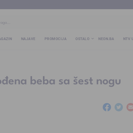
ba
www.kalesija.com
www.zvornik.ba
www.zivinice.org
www.kale
GAZIN
NAJAVE
PROMOCIJA
OSTALO
NEON.BA
NTV 
ođena beba sa šest nogu