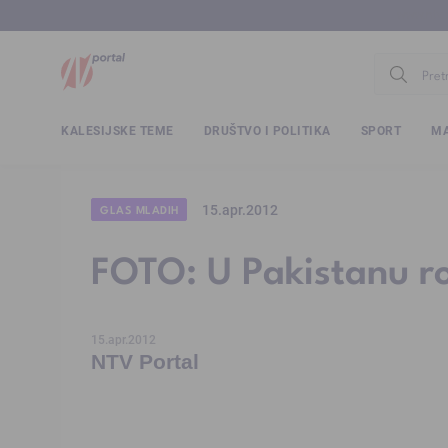
www.ntv.
KALESIJSKE TEME
DRUŠTVO I POLITIKA
SPORT
MA
15.apr.2012
GLAS MLADIH
FOTO: U Pakistanu r
15.apr.2012
NTV Portal