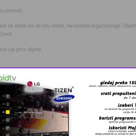
sku pomoć.
 se nada da će mu vlasti, nevladine organizacije i filant
život.
vo i je prvo dijete.
 grešku u tekstu?