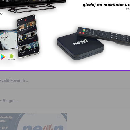
anskog kanton …
skovi i grmljav …
a
This popup will close in:
11
kvalifikovanih …
 – BingoL …