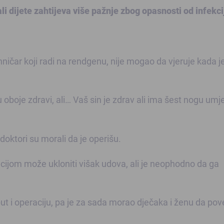
ali dijete zahtijeva više pažnje zbog opasnosti od infekci
ničar koji radi na rendgenu, nije mogao da vjeruje kada j
 oboje zdravi, ali… Vaš sin je zdrav ali ima šest nogu umj
oktori su morali da je operišu.
acijom može ukloniti višak udova, ali je neophodno da ga
ut i operaciju, pa je za sada morao dječaka i ženu da po