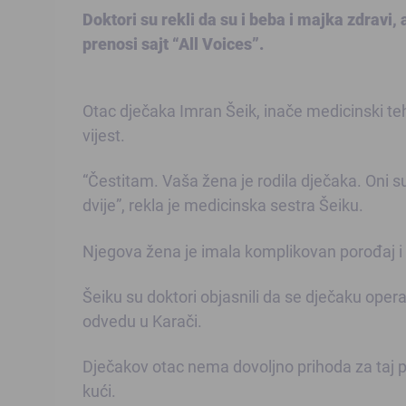
Doktori su rekli da su i beba i majka zdravi, 
prenosi sajt “All Voices”.
Otac dječaka Imran Šeik, inače medicinski teh
vijest.
“Čestitam. Vaša žena je rodila dječaka. Oni su
dvije”, rekla je medicinska sestra Šeiku.
Njegova žena je imala komplikovan porođaj i d
Šeiku su doktori objasnili da se dječaku oper
odvedu u Karači.
Dječakov otac nema dovoljno prihoda za taj p
kući.