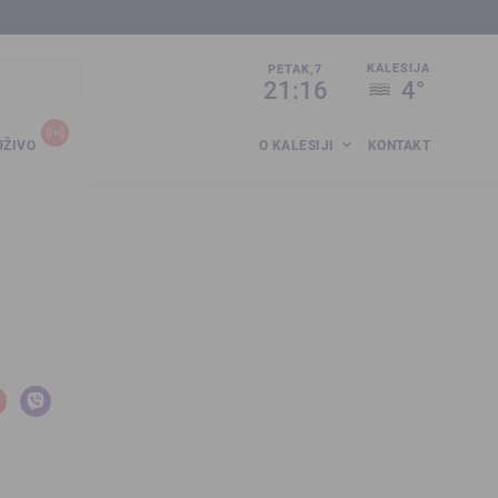
sija.co.ba
KALESIJA
PETAK,7
21:16
4°
UŽIVO
O KALESIJI
KONTAKT