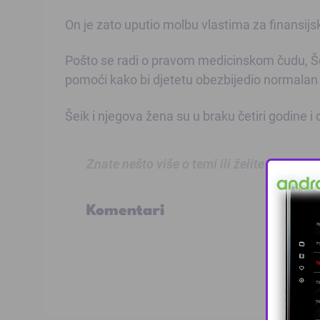
On je zato uputio molbu vlastima za finansij
Pošto se radi o pravom medicinskom čudu, Šeik
pomoći kako bi djetetu obezbijedio normalan 
Šeik i njegova žena su u braku četiri godine i o
Znate nešto više o temi ili želite prijaviti
Komentari