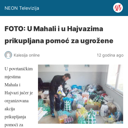
NEON Televizija
FOTO: U Mahali i u Hajvazima
prikupljana pomoć za ugrožene
Kalesija online
12 godina ago
U povrtaničkim
mjestima
Mahala i
Hajvazi jučer je
organizovana
akcija
prikupljanja
pomoći za