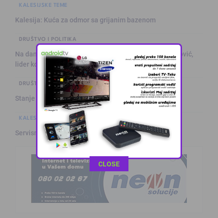
KALESIJSKE TEME
Kalesija: Kuća za odmor sa grijanim bazenom
DRUŠTVO I POLITIKA
Na današnji dan prije 101. godine rođen Alija Izetbegović,
lider ko …
DRUŠTVO I POLITIKA
Stanje na putevima
KALESIJSKE TEME
Servisne informacije iz Kalesije (8.8.2026.)
This popup will close in:
11
CLOSE