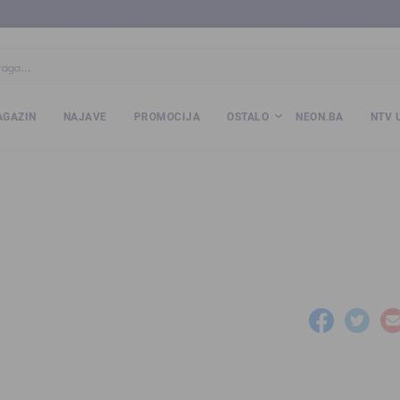
ba
www.kalesija.com
www.zvornik.ba
www.zivinice.org
www.kale
GAZIN
NAJAVE
PROMOCIJA
OSTALO
NEON.BA
NTV 