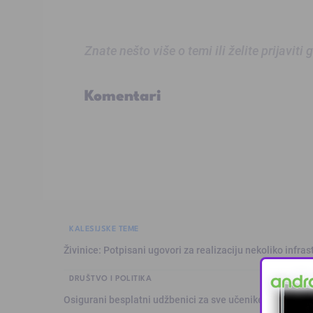
Znate nešto više o temi ili želite prijaviti
Komentari
KALESIJSKE TEME
Živinice: Potpisani ugovori za realizaciju nekoliko infras
DRUŠTVO I POLITIKA
Osigurani besplatni udžbenici za sve učenike osnovnih š