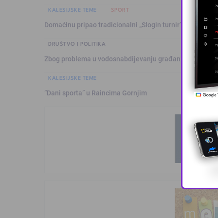
KALESIJSKE TEME
SPORT
Domaćinu pripao tradicionalni „Slogin turnir“
DRUŠTVO I POLITIKA
Zbog problema u vodosnabdijevanju građani organizuju
KALESIJSKE TEME
“Dani sporta” u Raincima Gornjim