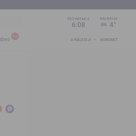
sija.co.ba
KALESIJA
ČETVRTAK,6
6:08
4°
UŽIVO
O KALESIJI
KONTAKT