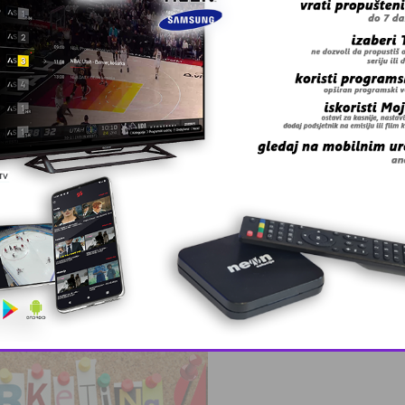
 sastanak
This popup will close in:
10