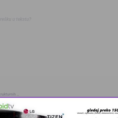
 grešku u tekstu?
trukturnih …
kola u Tuzla …