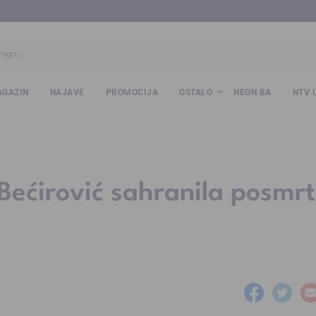
ba
www.kalesija.com
www.zvornik.ba
www.zivinice.org
www.kale
GAZIN
NAJAVE
PROMOCIJA
OSTALO
NEON.BA
NTV 
Bećirović sahranila posmr