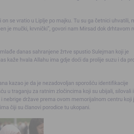
on se vratio u Liplje po majku. Tu su ga četnici uhvatili, m
en je mučki, krvnički”, govori nam Mirsad dok drhtavom
jmlađe danas sahranjene žrtve spustio Sulejman koji je
 kaže hvala Allahu ima gdje doći da prolije suzu i da pr
a kazao je da je nezadovoljan sporošću identifikacije
 u traganju za ratnim zločincima koji su ubijali, silovali i
o i nebrige države prema ovom memorijalnom centru koji 
ima čiji su članovi porodice tu ukopani.