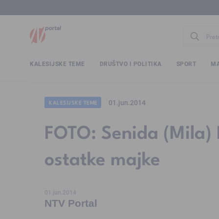
www.ntv.
KALESIJSKE TEME
DRUŠTVO I POLITIKA
SPORT
MA
01.jun.2014
KALESIJSKE TEME
FOTO: Senida (Mila) 
ostatke majke
01.jun.2014
NTV Portal