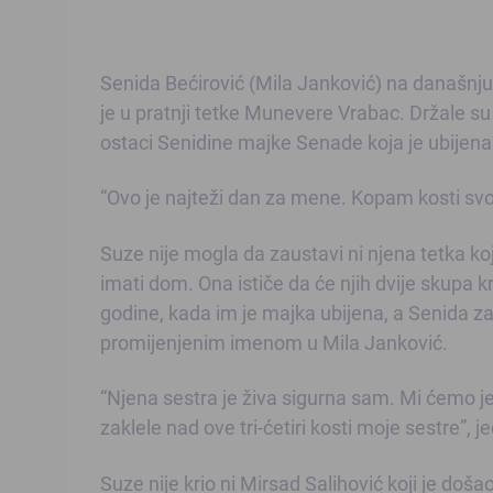
Senida Bećirović (Mila Janković) na današnju
je u pratnji tetke Munevere Vrabac. Držale su
ostaci Senidine majke Senade koja je ubijen
“Ovo je najteži dan za mene. Kopam kosti svo
Suze nije mogla da zaustavi ni njena tetka koj
imati dom. Ona ističe da će njih dvije skupa k
godine, kada im je majka ubijena, a Senida z
promijenjenim imenom u Mila Janković.
“Njena sestra je živa sigurna sam. Mi ćemo 
zaklele nad ove tri-ćetiri kosti moje sestre”,
Suze nije krio ni Mirsad Salihović koji je doša