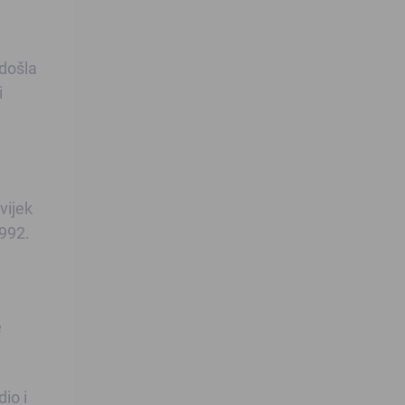
 došla
i
vijek
1992.
e
io i