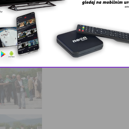
This popup will close in:
10