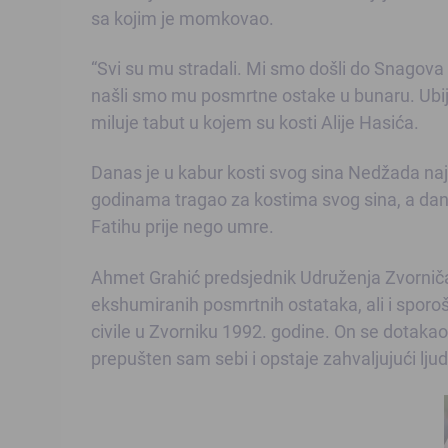
sa kojim je momkovao.
“Svi su mu stradali. Mi smo došli do Snagova i 
našli smo mu posmrtne ostake u bunaru. Ubij
miluje tabut u kojem su kosti Alije Hasića.
Danas je u kabur kosti svog sina Nedžada na
godinama tragao za kostima svog sina, a danas
Fatihu prije nego umre.
Ahmet Grahić predsjednik Udruženja Zvorničan
ekshumiranih posmrtnih ostataka, ali i sporošću
civile u Zvorniku 1992. godine. On se dotaka
prepušten sam sebi i opstaje zahvaljujući ljud