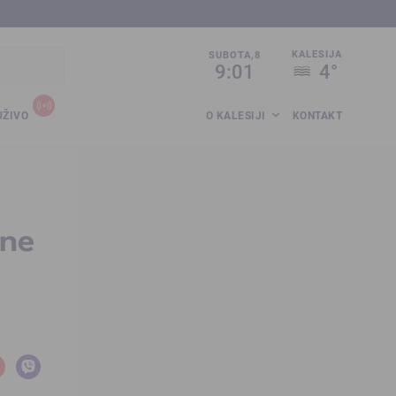
sija.co.ba
KALESIJA
SUBOTA,8
9:01
4°
UŽIVO
O KALESIJI
KONTAKT
tne