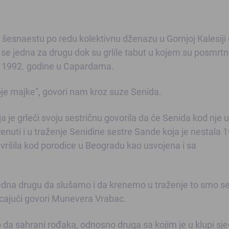
 šesnaestu po redu kolektivnu dženazu u Gornjoj Kalesiji
 se jedna za drugu dok su grlile tabut u kojem su posmrtn
a 1992. godine u Capardama.
je majke”, govori nam kroz suze Senida.
a je grleći svoju sestričnu govorila da će Senida kod nje u
renuti i u traženje Senidine sestre Sande koja je nestala 
avršila kod porodice u Beogradu kao usvojena i sa
jedna drugu da slušamo i da krenemo u traženje to smo s
 jecajući govori Munevera Vrabac.
o da sahrani rođaka, odnosno druga sa kojim je u klupi sjed