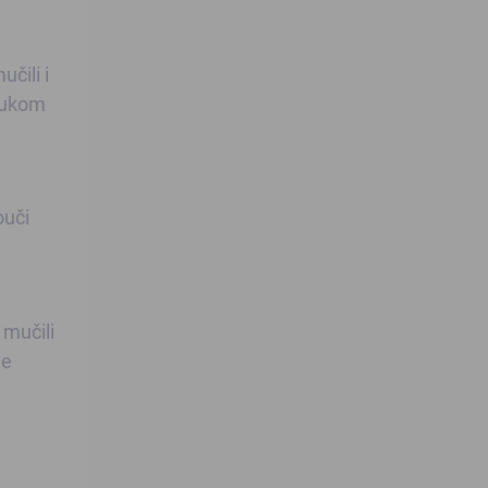
učili i
 rukom
ouči
 mučili
je