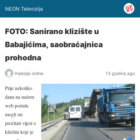
NEON Televizija
FOTO: Sanirano klizište u
Babajićima, saobraćajnica
prohodna
Kalesija online
13 godina ago
Prije nekoliko
dana na našem
web portalu
mogli ste
pročitati vijest o
klizištu koje je