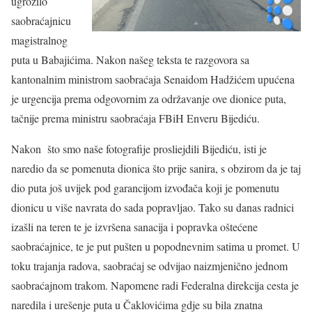
ugrozilo
saobraćajnicu
magistralnog
puta u Babajićima. Nakon našeg teksta te razgovora sa
kantonalnim ministrom saobraćaja Senaidom Hadžićem upućena
je urgencija prema odgovornim za održavanje ove dionice puta,
tačnije prema ministru saobraćaja FBiH Enveru Bijediću.
Nakon što smo naše fotografije prosliejdili Bijediću, isti je
naredio da se pomenuta dionica što prije sanira, s obzirom da je taj
dio puta još uvijek pod garancijom izvođača koji je pomenutu
dionicu u više navrata do sada popravljao. Tako su danas radnici
izašli na teren te je izvršena sanacija i popravka oštećene
saobraćajnice, te je put pušten u popodnevnim satima u promet. U
toku trajanja radova, saobraćaj se odvijao naizmjenično jednom
saobraćajnom trakom. Napomene radi Federalna direkcija cesta je
naredila i urešenje puta u Čaklovićima gdje su bila znatna