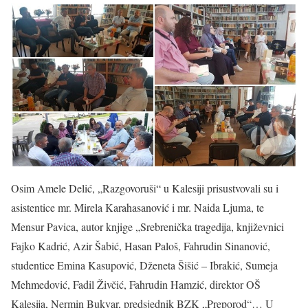
Osim Amele Delić, „Razgovoruši“ u Kalesiji prisustvovali su i
asistentice mr. Mirela Karahasanović i mr. Naida Ljuma, te
Mensur Pavica, autor knjige „Srebrenička tragedija, književnici
Fajko Kadrić, Azir Šabić, Hasan Paloš, Fahrudin Sinanović,
studentice Emina Kasupović, Dženeta Šišić – Ibrakić, Sumeja
Mehmedović, Fadil Živčić, Fahrudin Hamzić, direktor OŠ
Kalesija, Nermin Bukvar, predsjednik BZK „Preporod“… U