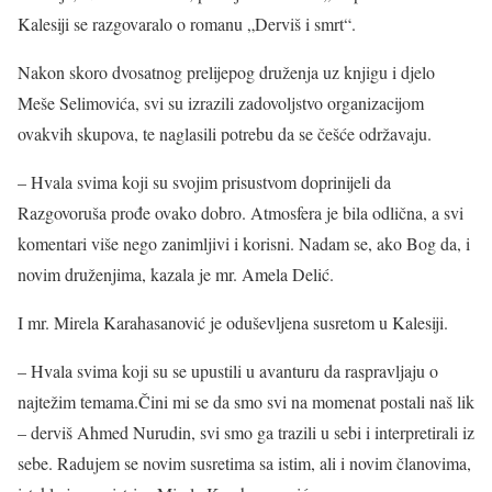
Kalesiji se razgovaralo o romanu „Derviš i smrt“.
Nakon skoro dvosatnog prelijepog druženja uz knjigu i djelo
Meše Selimovića, svi su izrazili zadovoljstvo organizacijom
ovakvih skupova, te naglasili potrebu da se češće održavaju.
– Hvala svima koji su svojim prisustvom doprinijeli da
Razgovoruša prođe ovako dobro. Atmosfera je bila odlična, a svi
komentari više nego zanimljivi i korisni. Nadam se, ako Bog da, i
novim druženjima, kazala je mr. Amela Delić.
I mr. Mirela Karahasanović je oduševljena susretom u Kalesiji.
– Hvala svima koji su se upustili u avanturu da raspravljaju o
najtežim temama.Čini mi se da smo svi na momenat postali naš lik
– derviš Ahmed Nurudin, svi smo ga trazili u sebi i interpretirali iz
sebe. Radujem se novim susretima sa istim, ali i novim članovima,