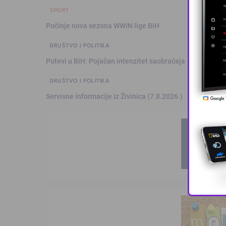
SPORT
Počinje nova sezona WWIN lige BiH
DRUŠTVO I POLITIKA
Putevi u BiH: Pojačan intenzitet saobraćaja
DRUŠTVO I POLITIKA
Servisne informacije iz Živinica (7.8.2026.)