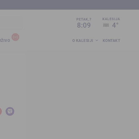
sija.co.ba
KALESIJA
PETAK,7
8:09
4°
UŽIVO
O KALESIJI
KONTAKT