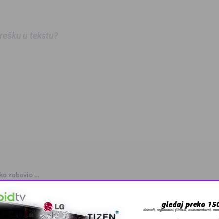
 grešku u tekstu?
nko zabavio …