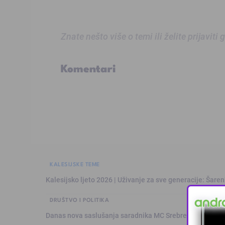
Znate nešto više o temi ili želite prijaviti
Komentari
KALESIJSKE TEME
Kalesijsko ljeto 2026 | Uživanje za sve generacije: Šare
DRUŠTVO I POLITIKA
Danas nova saslušanja saradnika MC Srebrenica