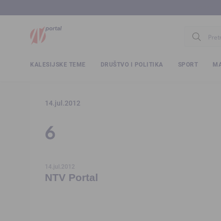
www.ntv.
KALESIJSKE TEME
DRUŠTVO I POLITIKA
SPORT
MA
14.jul.2012
6
14.jul.2012
NTV Portal