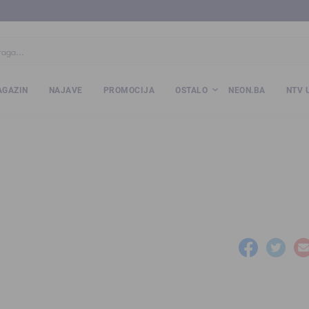
ba
www.kalesija.com
www.zvornik.ba
www.zivinice.org
www.kale
GAZIN
NAJAVE
PROMOCIJA
OSTALO
NEON.BA
NTV 