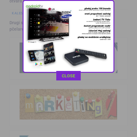
otvara u S …
KALESIJSKE TEME
Drugi sajam meda i zdravog življenja u Kalesiji okupio
pčelare i lju …
This popup will close in:
10
CLOSE