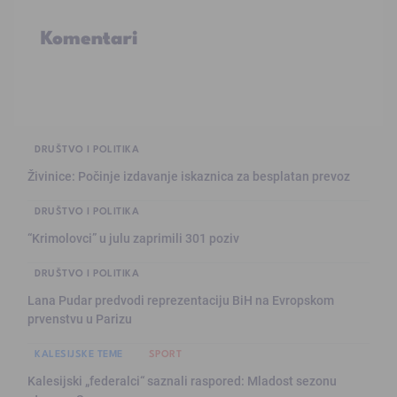
Komentari
DRUŠTVO I POLITIKA
Živinice: Počinje izdavanje iskaznica za besplatan prevoz
DRUŠTVO I POLITIKA
“Krimolovci” u julu zaprimili 301 poziv
DRUŠTVO I POLITIKA
Lana Pudar predvodi reprezentaciju BiH na Evropskom
prvenstvu u Parizu
KALESIJSKE TEME
SPORT
Kalesijski „federalci“ saznali raspored: Mladost sezonu