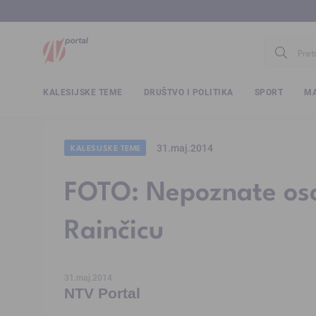
www.ntv.
KALESIJSKE TEME
DRUŠTVO I POLITIKA
SPORT
MA
31.maj.2014
KALESIJSKE TEME
FOTO: Nepoznate oso
Rainčicu
31.maj.2014
NTV Portal