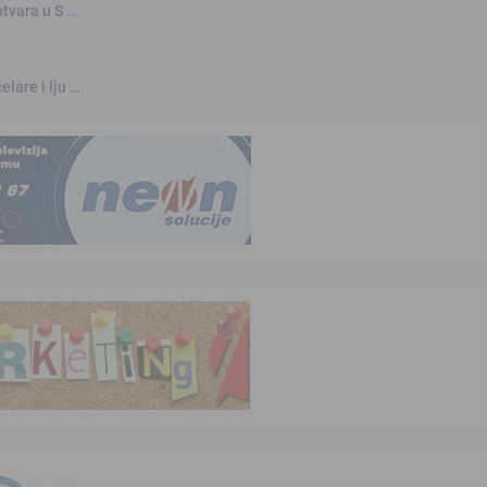
otvara u S …
elare i lju …