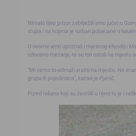
Nimalo lijep prizor zabilježili smo jučer u Go
stupa i na kojima je turban pobacane u lokalnu
O ovome smo upoznali i mjesnog efendiju Mira
odnosno mezarje, te su isti ostali na mjestu o
“Mi ćemo to odmah vratiti na mjesto. Ne zna
grupa ili pojedinaca”, kazao je Pjanić.
Pored nišana koji su završili u rijeci tu je i ve