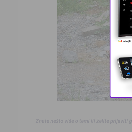
Znate nešto više o temi ili želite prijaviti