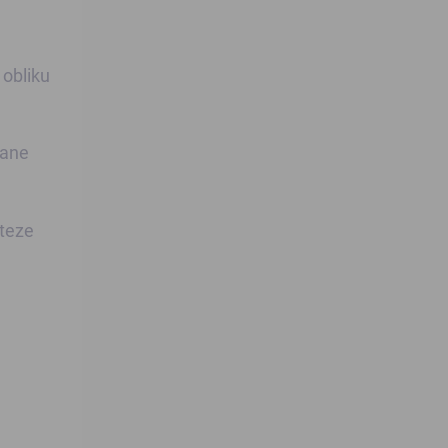
u obliku
šane
oteze