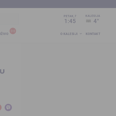
sija.co.ba
KALESIJA
PETAK,7
1:45
4°
UŽIVO
O KALESIJI
KONTAKT
 u