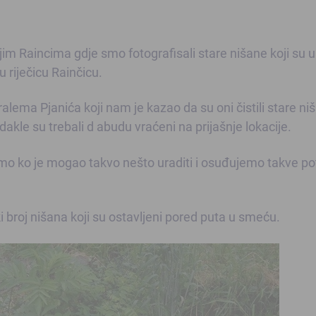
rnjim Raincima gdje smo fotografisali stare nišane k
oji su 
 riječicu Rainčicu.
lema Pjanića koji nam je kazao da su oni čistili stare ni
dakle su trebali d abudu vraćeni na prijašnje lokacije.
mo ko je mogao takvo nešto uraditi i osuđujemo takve p
liki broj nišana koji su ostavljeni pored puta u smeću.