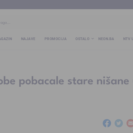
ba
www.kalesija.com
www.zvornik.ba
www.zivinice.org
www.kale
GAZIN
NAJAVE
PROMOCIJA
OSTALO
NEON.BA
NTV 
be pobacale stare nišane