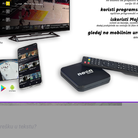
This popup will close in:
10
 grešku u tekstu?