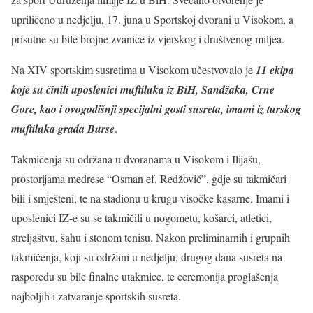
upriličeno u nedjelju, 17. juna u Sportskoj dvorani u Visokom, a
prisutne su bile brojne zvanice iz vjerskog i društvenog miljea.
Na XIV sportskim susretima u Visokom učestvovalo je
11 ekipa
koje su činili uposlenici muftiluka iz BiH, Sandžaka, Crne
Gore, kao i ovogodišnji specijalni gosti susreta, imami iz turskog
muftiluka grada Burse
.
Takmičenja su održana u dvoranama u Visokom i Ilijašu,
prostorijama medrese “Osman ef. Redžović”, gdje su takmičari
bili i smješteni, te na stadionu u krugu visočke kasarne. Imami i
uposlenici IZ-e su se takmičili u nogometu, košarci, atletici,
streljaštvu, šahu i stonom tenisu. Nakon preliminarnih i grupnih
takmičenja, koji su održani u nedjelju, drugog dana susreta na
rasporedu su bile finalne utakmice, te ceremonija proglašenja
najboljih i zatvaranje sportskih susreta.