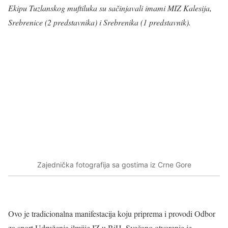
Ekipu Tuzlanskog muftiluka su sačinjavali imami MIZ Kalesija,
Srebrenice (2 predstavnika) i Srebrenika (1 predstavnik).
Zajednička fotografija sa gostima iz Crne Gore
Ovo je tradicionalna manifestacija koju priprema i provodi Odbor
za sport Udruženja ilmijje IZ u BiH. Svečano otvorenje je