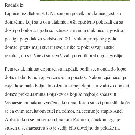
Radnik iz
Lipnice rezultatom 3:1. Na samom početku utakmice gosti su
domaćima koji su u ovu utakmicu ušli opušteno pokazali da su
došli po bodove. Igrala se petnaesta minuta utakmice, a gosti su
postigli pogodak za vodstvo od 0:1. Nakon primjenog gola
domaći preuzimaju stvar u svoje ruke te pokušavaju sustići
rezultat, no svi šutevi su završavali pored ili preko gola gostiju.
Petnaestak minuta dopmaći su napdali, borili se, a onda do lopte
dolazi Edin Kitić koji vraća sve na početak. Nakon izjednačenja
osjetila se malo bolja atmosfera u samoj ekipi, a u vodstvo domaći
dolaze preko Jasmina Poljakovića koji se najbolje snalazi u
šesnaestercu nakon izvođenja kornera. Kada su svi pomislili da će
se sa ovim rezultatom otići na odmor, na scenuz je stupio Anel
Alibašić koji se prošetao odbranom Radnika, a nakon toga je
srušen u šesnaestercu što je sudiji bilo dovoljno da pokaže na