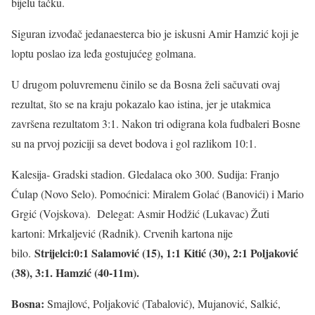
bijelu tačku.
Siguran izvođač jedanaesterca bio je iskusni Amir Hamzić koji je
loptu poslao iza leđa gostujućeg golmana.
U drugom poluvremenu činilo se da Bosna želi sačuvati ovaj
rezultat, što se na kraju pokazalo kao istina, jer je utakmica
završena rezultatom 3:1. Nakon tri odigrana kola fudbaleri Bosne
su na prvoj poziciji sa devet bodova i gol razlikom 10:1.
Kalesija- Gradski stadion. Gledalaca oko 300. Sudija: Franjo
Ćulap (Novo Selo). Pomoćnici: Miralem Golać (Banovići) i Mario
Grgić (Vojskova). Delegat: Asmir Hodžić (Lukavac) Žuti
kartoni: Mrkaljević (Radnik). Crvenih kartona nije
Strijelci:0:1 Salamović (15), 1:1 Kitić (30), 2:1 Poljaković
bilo.
(38), 3:1. Hamzić (40-11m).
Bosna:
Smajlovć, Poljaković (Tabalović), Mujanović, Salkić,