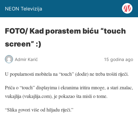
NEON Televizija
FOTO/ Kad porastem biću “touch
screen” :)
Admir Karić
15 godina ago
U popularnosti mobitela na “touch” (dodir) ne treba trošiti riječi.
Priča o “touch” displayima i ekranima iritira mnoge, a stari znalac,
vukajlija (vukajlija.com), je pokazao šta misli o tome.
“Slika govori više od hiljadu riječi.”