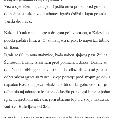
Već u sljedećem napadu je uslijedila nova prilika pred golom
domaćina, a nakon volej-udaraca igrača Odžaka lopta pogađa
vanski dio mreže.
Nakon 10-tak minuta igre u drugom poluvremenu, u Kalesiji je
počela padati i kiša, a 40-tak navijača je počelo napuštati tribine
stadiona.
Igrala se 60. minuta utakmice, kada nakon sjajnog pasa Zulića,
Šemsudin Džanić izlazi sam pred golmana Odžaka. Džanić se
odlučio na dribling na lijevu stranu, te odlazi daleko od gola, a
odbrambeni igrači su zauzeli svoje pozicije pred svojim golom, ali
napadač Bosne uspjeva nekako uputiti šut ka golu. Golman je
odbranio taj udarac, a lopta je odskočila pored gol-linije, a jedan
igrač nespretnom intervencijom ubacuju loptu u svoju mrežu za
vodstvo Kalesijaca od 2:0.
Napadi Kalesijaca su uglavnom išli preko desne strane, a nakon