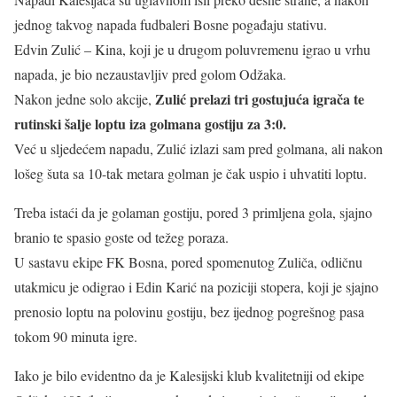
jednog takvog napada fudbaleri Bosne pogađaju stativu.
Edvin Zulić – Kina, koji je u drugom poluvremenu igrao u vrhu
napada, je bio nezaustavljiv pred golom Odžaka.
Zulić prelazi tri gostujuća igrača te
Nakon jedne solo akcije,
rutinski šalje loptu iza golmana gostiju za 3:0.
Već u sljedećem napadu, Zulić izlazi sam pred golmana, ali nakon
lošeg šuta sa 10-tak metara golman je čak uspio i uhvatiti loptu.
Treba istaći da je golaman gostiju, pored 3 primljena gola, sjajno
branio te spasio goste od težeg poraza.
U sastavu ekipe FK Bosna, pored spomenutog Zuliča, odličnu
utakmicu je odigrao i Edin Karić na poziciji stopera, koji je sjajno
prenosio loptu na polovinu gostiju, bez ijednog pogrešnog pasa
tokom 90 minuta igre.
Iako je bilo evidentno da je Kalesijski klub kvalitetniji od ekipe