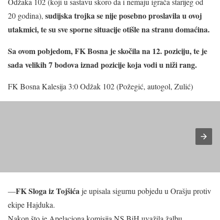
Odžaka 102 (koji u sastavu skoro da i nemaju igrača starijeg od
sudijska trojka se nije posebno proslavila u ovoj
20 godina),
utakmici, te su sve sporne situacije otišle na stranu domaćina.
Sa ovom pobjedom, FK Bosna je skočila na 12. poziciju, te je
sada velikih 7 bodova iznad pozicije koja vodi u niži rang.
FK Bosna Kalesija 3:0 Odžak 102 (Požegić, autogol, Zulić)
FK Sloga iz Tojšića
—
je upisala sigurnu pobjedu u Orašju protiv
ekipe Hajduka.
Nakon što je Apelaciona komisija NS BiH uvažila žalbu