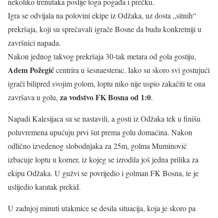
nekoliko trenutaka poslije toga pogađa i prečku.
Igra se odvijala na polovini ekipe iz Odžaka, uz dosta „sitnih“
prekršaja, koji su sprečavali igrače Bosne da budu konkretniji u
završnici napada.
Nakon jednog takvog prekršaja 30-tak metara od gola gostiju,
Adem Požegić
centrira u šesnaesterac. Iako su skoro svi gostujući
igrači bilipred svojim golom, loptu niko nije uspio zakačiti te ona
za vodstvo FK Bosna od 1:0
završava u golu,
.
Napadi Kalesijaca su se nastavili, a gosti iz Odžaka tek u finišu
poluvremena upućuju prvi šut prema golu domaćina. Nakon
odlično izvedenog slobodnjaka za 25m, golma Muminović
izbacuje loptu u korner, iz kojeg se izrodila još jedna prilika za
ekipu Odžaka. U gužvi se povrijedio i golman FK Bosna, te je
uslijedio karatak prekid.
U zadnjoj minuti utakmice se desila situacija, koja je skoro pa