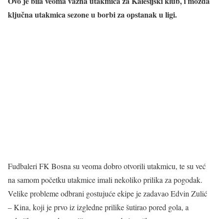
Ovo je bila veoma važna utakmica za Kalesijski klub, i možda
ključna utakmica sezone u borbi za opstanak u ligi.
Fudbaleri FK Bosna su veoma dobro otvorili utakmicu, te su već
na samom početku utakmice imali nekoliko prilika za pogodak.
Velike probleme odbrani gostujuće ekipe je zadavao Edvin Zulić
– Kina, koji je prvo iz izgledne prilike šutirao pored gola, a