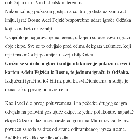
uobičajna na našim fudbalskim terenima.
Nakon jednog prekršaja gostiju na centru igrališta uz samu aut
liniju, igrač Bosne Adel Fejzić bespotrebno udara igrača Odžaka
koji se nalazio na zemlji.
Uslijedilo je naguravanje na terenu, u kojem su učesvovali igrači
obje ekipe. Sve se to odvijalo pred očima delegata utakmice, koji
nije imao ništa lijepo unijeti u svoju bilježnicu.
Gužva se smirila, a glavni sudija utakmice je pokazao crveni
karton Adelu Fejziću iz Bosne, te jednom igraču iz Odžaka.
Isključeni igrači su još bili na putu ka svlačionicama, a sudija je
označio kraj prvog poluvremena.
Kao i veći dio prvog poluvremena, i na početku drugog se igra
odvijala na polovini gostujuće ekipe. Iz jedne polukontre, napadač
ekipe Odžaka ulazi u šesnaesterac golmana Muminovića, te biva
povučen sa leđa za dres od strane odbrambenog igrača Bosne.
Sudijska pištaljka se nije oglasila…