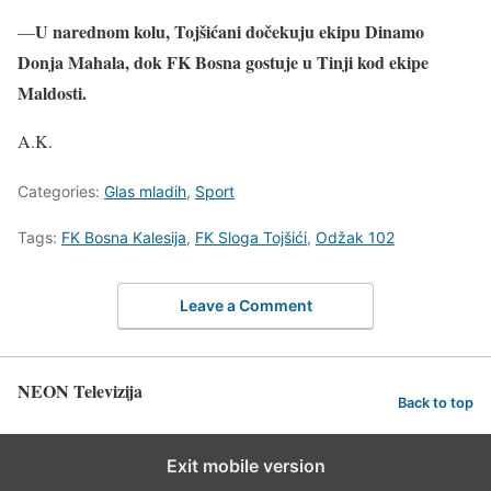
U narednom kolu, Tojšićani dočekuju ekipu Dinamo
—
Donja Mahala, dok FK Bosna gostuje u Tinji kod ekipe
Maldosti.
A.K.
Categories:
Glas mladih
,
Sport
Tags:
FK Bosna Kalesija
,
FK Sloga Tojšići
,
Odžak 102
Leave a Comment
NEON Televizija
Back to top
Exit mobile version