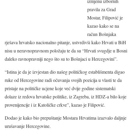
izmjenu izbornih
pravila za Grad
Mostar, Filipović je
kazao kako se na
račun Bošnjaka
rješava hrvatsko nacionalno pitanje, ustvrdivši kako Hrvati u BiH
nisu u neravnopravnom položaju te da su “Hrvati svugdje u Bosni
daleko ravnopravniji nego što su to Bošnjaci u Hercegovini”.
“Istina je da je izvjestan dio našeg političkog establišmenta digao
ruke od Hercegovine radi očuvanja svojih pozicija u vlasti te da
pristaje na političke ucjene koje već dvije godine sistematski
dolaze iz redova hrvatske politike, iz Zagreba, iz HDZ-a bilo koje
provenijencije i iz Katoličke crkve”, kazao je Filipović.
Dodao je kako bio prepuštanje Mostara Hrvatima izazvalo daljnje
urušavanje Hercegovine.