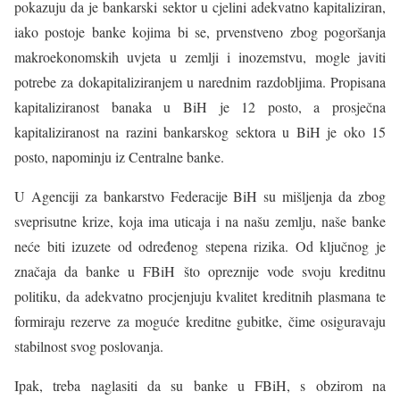
pokazuju da je bankarski sektor u cjelini adekvatno kapitaliziran,
iako postoje banke kojima bi se, prvenstveno zbog pogoršanja
makroekonomskih uvjeta u zemlji i inozemstvu, mogle javiti
potrebe za dokapitaliziranjem u narednim razdobljima. Propisana
kapitaliziranost banaka u BiH je 12 posto, a prosječna
kapitaliziranost na razini bankarskog sektora u BiH je oko 15
posto, napominju iz Centralne banke.
U Agenciji za bankarstvo Federacije BiH su mišljenja da zbog
sveprisutne krize, koja ima uticaja i na našu zemlju, naše banke
neće biti izuzete od određenog stepena rizika. Od ključnog je
značaja da banke u FBiH što opreznije vode svoju kreditnu
politiku, da adekvatno procjenjuju kvalitet kreditnih plasmana te
formiraju rezerve za moguće kreditne gubitke, čime osiguravaju
stabilnost svog poslovanja.
Ipak, treba naglasiti da su banke u FBiH, s obzirom na