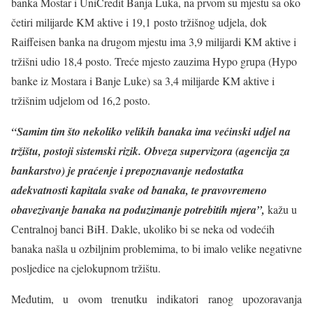
banka Mostar i UniCredit Banja Luka, na prvom su mjestu sa oko
četiri milijarde KM aktive i 19,1 posto tržišnog udjela, dok
Raiffeisen banka na drugom mjestu ima 3,9 milijardi KM aktive i
tržišni udio 18,4 posto. Treće mjesto zauzima Hypo grupa (Hypo
banke iz Mostara i Banje Luke) sa 3,4 milijarde KM aktive i
tržišnim udjelom od 16,2 posto.
“Samim tim što nekoliko velikih banaka ima većinski udjel na
tržištu, postoji sistemski rizik. Obveza supervizora (agencija za
bankarstvo) je praćenje i prepoznavanje nedostatka
adekvatnosti kapitala svake od banaka, te pravovremeno
obavezivanje banaka na poduzimanje potrebitih mjera”,
kažu u
Centralnoj banci BiH. Dakle, ukoliko bi se neka od vodećih
banaka našla u ozbiljnim problemima, to bi imalo velike negativne
posljedice na cjelokupnom tržištu.
Međutim, u ovom trenutku indikatori ranog upozoravanja