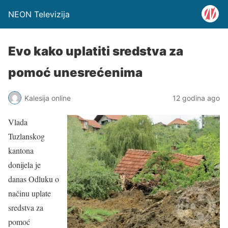
NEON Televizija
Evo kako uplatiti sredstva za
pomoć unesrećenima
Kalesija online
12 godina ago
Vlada
Tuzlanskog
kantona
donijela je
danas Odluku o
načinu uplate
sredstva za
pomoć