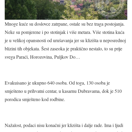
Mnoge kuće su doslovce zatrpane, ostale su bez traga postojanja.
Neke su pomjerene i po stotinjak i više metara. Više stotina kuća
je u velikoj opansnosti od urušavanja jer su klizišta u neposrednoj
blizini tih objekata. Šest zaseoka je praktično nestalo, to su prije
svega Paraći, Horozovina, Puljkov Do…
Evakuisano je ukupno 640 osoba. Od toga, 130 osoba je
smješteno u prihvatni centar, u kasarnu Dubravama, dok je 510
porodica smješteno kod rodbine.
Nažalost, podaci nisu konačni jer klizišta i dalje rade. Ima i ljudi