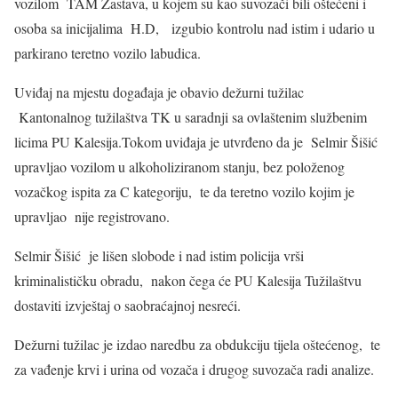
vozilom TAM Zastava, u kojem su kao suvozači bili oštećeni i
osoba sa inicijalima H.D, izgubio kontrolu nad istim i udario u
parkirano teretno vozilo labudica.
Uviđaj na mjestu događaja je obavio dežurni tužilac
Kantonalnog tužilaštva TK u saradnji sa ovlaštenim službenim
licima PU Kalesija.Tokom uviđaja je utvrđeno da je Selmir Šišić
upravljao vozilom u alkoholiziranom stanju, bez položenog
vozačkog ispita za C kategoriju, te da teretno vozilo kojim je
upravljao nije registrovano.
Selmir Šišić je lišen slobode i nad istim policija vrši
kriminalističku obradu, nakon čega će PU Kalesija Tužilaštvu
dostaviti izvještaj o saobraćajnoj nesreći.
Dežurni tužilac je izdao naredbu za obdukciju tijela oštećenog, te
za vađenje krvi i urina od vozača i drugog suvozača radi analize.