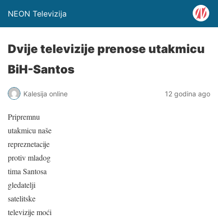
NEON Televizija
Dvije televizije prenose utakmicu
BiH-Santos
Kalesija online
12 godina ago
Pripremnu
utakmicu naše
repreznetacije
protiv mladog
tima Santosa
gledatelji
satelitske
televizije moći