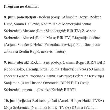
Program po danima:
8. juni (ponedjeljak)
Rođeni poslije (Ahmedin Đozić, Redžep
Ustić, Samra Halilović, Nedim Jahić; Memorijalni centar
Srebrenica) Mrtvare (Emir Skenderagić; BIR TV) Živo srce
Srebrenice: Ahmed (Emira Musa; BIR TV) Biografija zločinca
(Arijana Saračević Helać; Federalna televizija) Put tišine protiv
zaborava (Sedin Begić; nezavisni autor)
9. juni (utorak)
Rođeni, a ne postoje (Jasmin Begić; BIRN BiH)
Nebo visoko, a zemlja tvrda (Selma Tahirović; TVSA) 60 minuta
specijal: General zločinac (Damir Kaletović; Federalna televizija)
Sanjam ih (Azra Husarić Omerović; BIRN BiH) Ovdje
Srebrenica, prijem… (Jesenko Krehić; BHRT)
10. juni (srijeda)
Bol treba pričati (Amela Hubjer Hatić; TVSA)
Moja Srebrenica (Nerminka Emrić; TVSA) Džuma (Vahidin