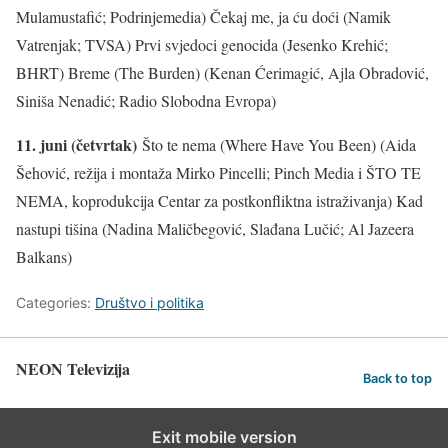
Mulamustafić; Podrinjemedia) Čekaj me, ja ću doći (Namik
Vatrenjak; TVSA) Prvi svjedoci genocida (Jesenko Krehić;
BHRT) Breme (The Burden) (Kenan Ćerimagić, Ajla Obradović,
Siniša Nenadić; Radio Slobodna Evropa)
11. juni (četvrtak)
Što te nema (Where Have You Been) (Aida
Šehović, režija i montaža Mirko Pincelli; Pinch Media i ŠTO TE
NEMA, koprodukcija Centar za postkonfliktna istraživanja) Kad
nastupi tišina (Nadina Maličbegović, Slađana Lučić; Al Jazeera
Balkans)
Categories:
Društvo i politika
NEON Televizija
Back to top
Exit mobile version