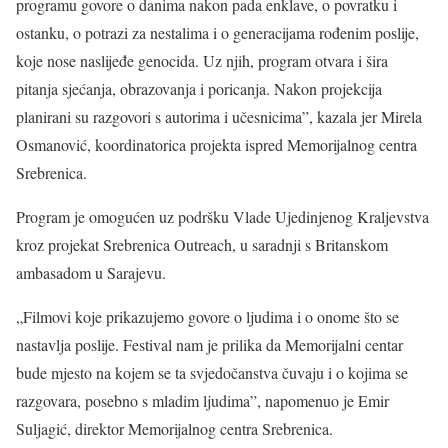
programu govore o danima nakon pada enklave, o povratku i
ostanku, o potrazi za nestalima i o generacijama rođenim poslije,
koje nose naslijeđe genocida. Uz njih, program otvara i šira
pitanja sjećanja, obrazovanja i poricanja. Nakon projekcija
planirani su razgovori s autorima i učesnicima”, kazala jer Mirela
Osmanović, koordinatorica projekta ispred Memorijalnog centra
Srebrenica.
Program je omogućen uz podršku Vlade Ujedinjenog Kraljevstva
kroz projekat Srebrenica Outreach, u saradnji s Britanskom
ambasadom u Sarajevu.
„Filmovi koje prikazujemo govore o ljudima i o onome što se
nastavlja poslije. Festival nam je prilika da Memorijalni centar
bude mjesto na kojem se ta svjedočanstva čuvaju i o kojima se
razgovara, posebno s mladim ljudima”, napomenuo je Emir
Suljagić, direktor Memorijalnog centra Srebrenica.