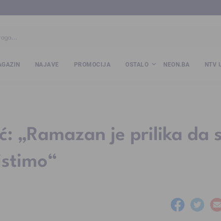
ba
www.kalesija.com
www.zvornik.ba
www.zivinice.org
www.kale
GAZIN
NAJAVE
PROMOCIJA
OSTALO
NEON.BA
NTV 
: „Ramazan je prilika da 
istimo“