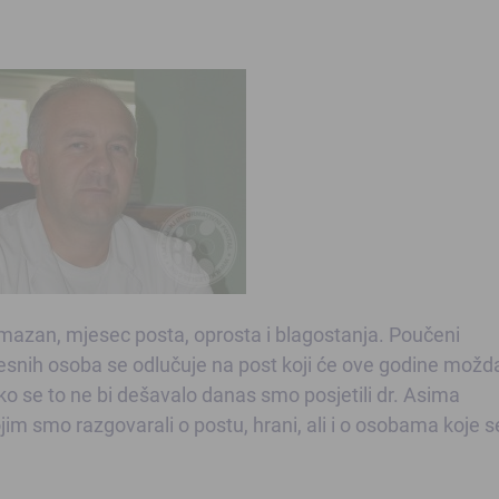
mazan, mjesec posta, oprosta i blagostanja. Poučeni
lesnih osoba se odlučuje na post koji će ove godine možda 
ko se to ne bi dešavalo danas smo posjetili dr. Asima
m smo razgovarali o postu, hrani, ali i o osobama koje s