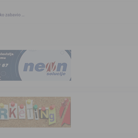
nko zabavio …