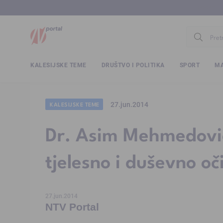
www.ntv.
KALESIJSKE TEME
DRUŠTVO I POLITIKA
SPORT
MA
27.jun.2014
KALESIJSKE TEME
Dr. Asim Mehmedović
tjelesno i duševno oč
27.jun.2014
NTV Portal