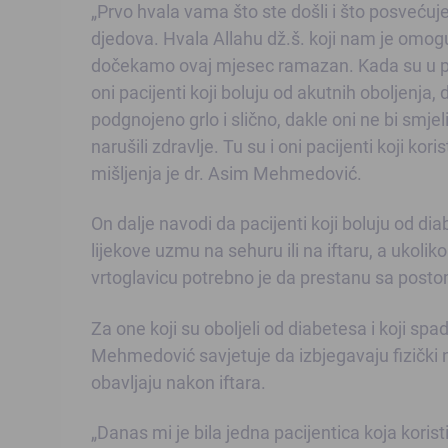
„Prvo hvala vama što ste došli i što posvećuj
djedova. Hvala Allahu dž.š. koji nam je omog
dočekamo ovaj mjesec ramazan. Kada su u pit
oni pacijenti koji boluju od akutnih oboljenja, d
podgnojeno grlo i slično, dakle oni ne bi smjeli 
narušili zdravlje. Tu su i oni pacijenti koji kori
mišljenja je dr. Asim Mehmedović.
On dalje navodi da pacijenti koji boluju od dia
lijekove uzmu na sehuru ili na iftaru, a ukoli
vrtoglavicu potrebno je da prestanu sa post
Za one koji su oboljeli od diabetesa i koji spa
Mehmedović savjetuje da izbjegavaju fizički n
obavljaju nakon iftara.
„Danas mi je bila jedna pacijentica koja koristi