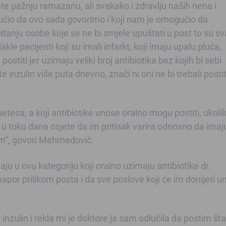
ete pažnju ramazanu, ali svakako i zdravlju naših nena i
ućio da ovo sada govorimo i koji nam je omogućio da
anju osobe koje se ne bi smjele upuštati u post to su s
akle pacijenti koji su imali infarkt, koji imaju upalu pluća,
postiti jer uzimaju veliki broj antibiotika bez kojih bi sebi
ste inzulin više puta dnevno, znači ni oni ne bi trebali postit
betesa, a koji antibiotike unose oralno mogu postiti, ukoli
ko u toku dana osjete da im pritisak varira odnosno da imaj
om“, govori Mehmedović.
daju u ovu kategoriju koji oralno uzimaju antibiotike dr.
apor prilikom posta i da sve poslove koji će im donijeti 
 inzulin i rekla mi je doktore ja sam odlučila da postim šta