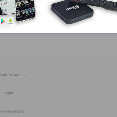
 grešku u tekstu?
This popup will close in:
10
kvalifikovanih …
 – BingoL …
rogasci pozivaj …