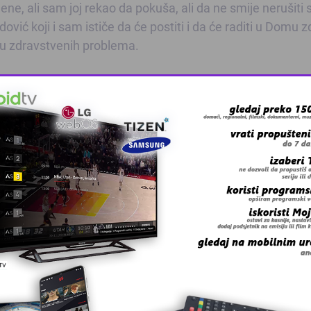
ne, ali sam joj rekao da pokuša, ali da ne smije nerušiti 
ović koji i sam ističe da će postiti i da će raditi u Domu z
maju zdravstvenih problema.
 Mehmedović je kazao da postači ne bi smjeli da se pretr
 koja je energetski jaka i koja će pomoći da se izdrži do i
 ističe da u prvim danima postači trebaju jesti manje, ali 
o lagano za organizam.
a se ljudi očiste kako tjelesno tako i duševno, jer će
šećer i drugo.
 onoga što su radili u ramazanu sigurno bi dosta duže živje
am ovaj ljekar.