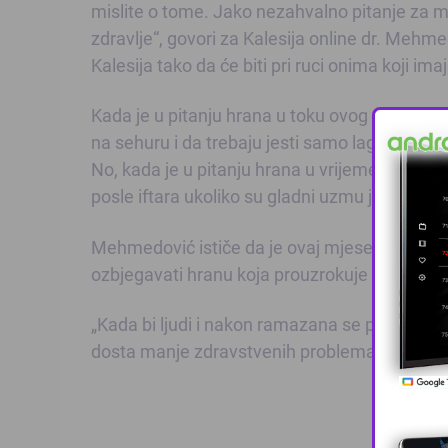
mislite o tome. Jako nezahvalno pitanje za me
zdravlje“, govori za Kalesija online dr. Mehmed
Kalesija tako da će biti pri ruci onima koji i
Kada je u pitanju hrana u toku ovog mjeseca,
na sehuru i da trebaju jesti samo laganu hranu
No, kada je u pitanju hrana u vrijeme iftara on
posle iftara ukoliko su gladni uzmu još nešt
Mehmedović ističe da je ovaj mjesec i prilika d
ozbjegavati hranu koja prouzrokuje masnoću, 
„Kada bi ljudi i nakon ramazana se pridržavali
dosta manje zdravstvenih problema“, govori n