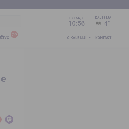
sija.co.ba
KALESIJA
PETAK,7
10:56
4°
UŽIVO
O KALESIJI
KONTAKT
se