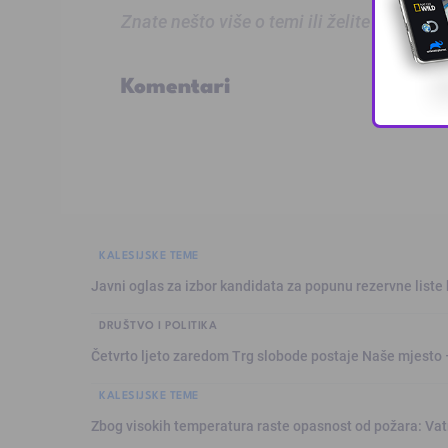
Znate nešto više o temi ili želite prijaviti
Komentari
KALESIJSKE TEME
Javni oglas za izbor kandidata za popunu rezervne liste 
DRUŠTVO I POLITIKA
Četvrto ljeto zaredom Trg slobode postaje Naše mjesto
KALESIJSKE TEME
Zbog visokih temperatura raste opasnost od požara: Vat