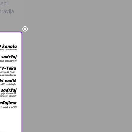
sebi
dravlja
pavaju
ftara.
da
li i sa