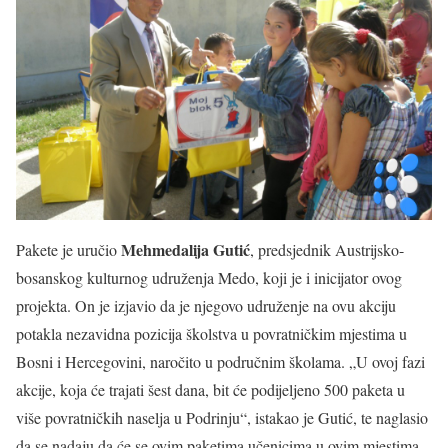
Mehmedalija Gutić
Pakete je uručio
, predsjednik Austrijsko-
bosanskog kulturnog udruženja Medo, koji je i inicijator ovog
projekta. On je izjavio da je njegovo udruženje na ovu akciju
potakla nezavidna pozicija školstva u povratničkim mjestima u
Bosni i Hercegovini, naročito u područnim školama. „U ovoj fazi
akcije, koja će trajati šest dana, bit će podijeljeno 500 paketa u
više povratničkih naselja u Podrinju“, istakao je Gutić, te naglasio
da se nadaju da će se ovim paketima učenicima u ovim mjestima