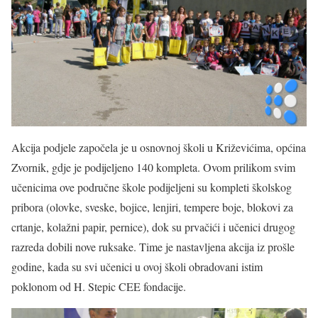
Akcija podjele započela je u osnovnoj školi u Križevićima, općina
Zvornik, gdje je podijeljeno 140 kompleta. Ovom prilikom svim
učenicima ove područne škole podijeljeni su kompleti školskog
pribora (olovke, sveske, bojice, lenjiri, tempere boje, blokovi za
crtanje, kolažni papir, pernice), dok su prvačići i učenici drugog
razreda dobili nove ruksake. Time je nastavljena akcija iz prošle
godine, kada su svi učenici u ovoj školi obradovani istim
poklonom od H. Stepic CEE fondacije.