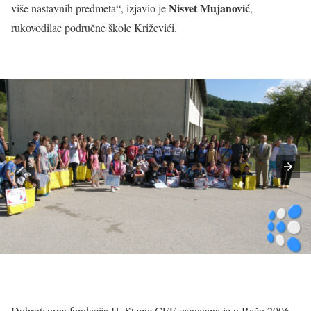
Nisvet Mujanović
više nastavnih predmeta“, izjavio je
,
rukovodilac područne škole Križevići.
Dobrotvorna fondacija H. Stepic CEE osnovana je u Beču 2006.