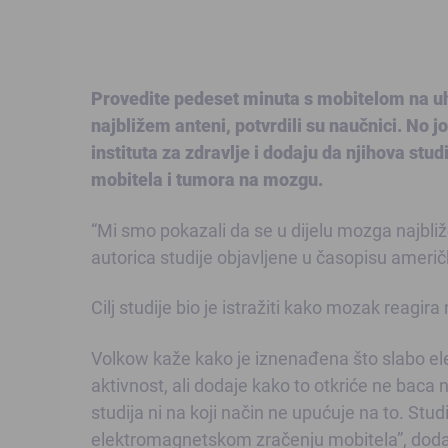
Provedite pedeset minuta s mobitelom na uh
najbližem anteni, potvrdili su naučnici. No j
instituta za zdravlje i dodaju da njihova stu
mobitela i tumora na mozgu.
“Mi smo pokazali da se u dijelu mozga najbl
autorica studije objavljene u časopisu ameri
Cilj studije bio je istražiti kako mozak reagi
Volkow kaže kako je iznenađena što slabo e
aktivnost, ali dodaje kako to otkriće ne baca n
studija ni na koji način ne upućuje na to. Stu
elektromagnetskom zračenju mobitela”, dodal