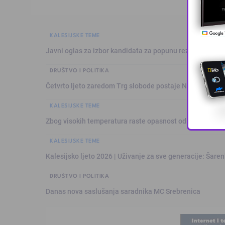
KALESIJSKE TEME
Javni oglas za izbor kandidata za popunu rezervne liste 
DRUŠTVO I POLITIKA
Četvrto ljeto zaredom Trg slobode postaje Naše mjesto
KALESIJSKE TEME
Zbog visokih temperatura raste opasnost od požara: Vat
KALESIJSKE TEME
Kalesijsko ljeto 2026 | Uživanje za sve generacije: Šare
DRUŠTVO I POLITIKA
Danas nova saslušanja saradnika MC Srebrenica