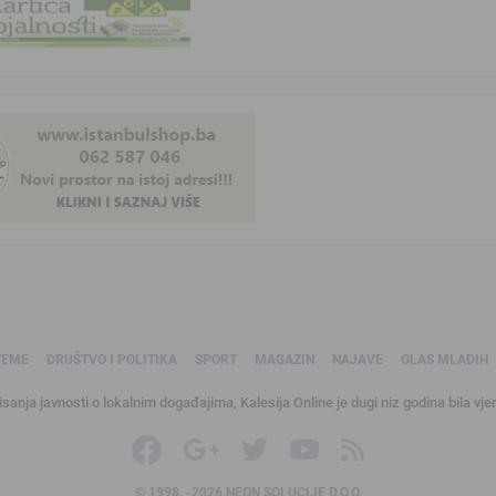
TEME
DRUŠTVO I POLITIKA
SPORT
MAGAZIN
NAJAVE
GLAS MLADIH
sanja javnosti o lokalnim događajima, Kalesija Online je dugi niz godina bila vjer
© 1998. -2026 NEON SOLUCIJE D.O.O.