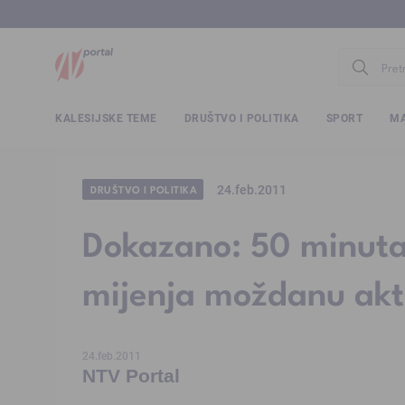
www.ntv.
KALESIJSKE TEME
DRUŠTVO I POLITIKA
SPORT
MA
24.feb.2011
DRUŠTVO I POLITIKA
Dokazano: 50 minuta
mijenja moždanu akt
24.feb.2011
NTV Portal