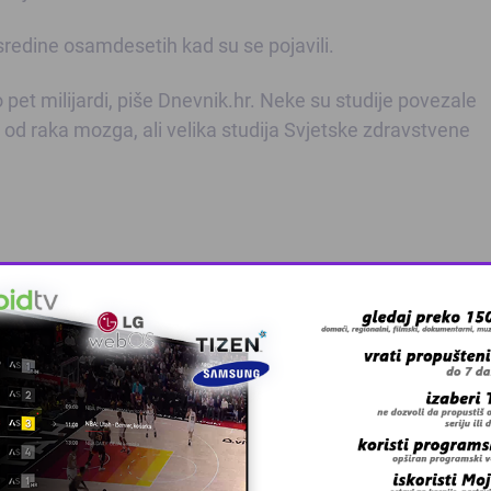
redine osamdesetih kad su se pojavili.
o pet milijardi, piše Dnevnik.hr. Neke su studije povezale
d raka mozga, ali velika studija Svjetske zdravstvene
 grešku u tekstu?