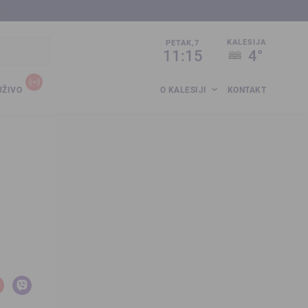
sija.co.ba
KALESIJA
PETAK,7
11:15
4°
UŽIVO
O KALESIJI
KONTAKT