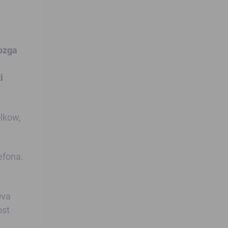
mozga
i
lkow,
lefona.
Ova
ost