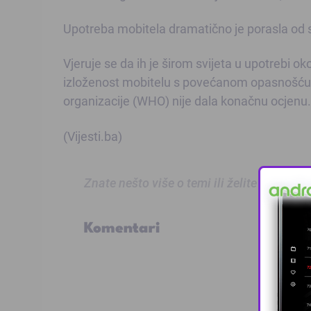
Upotreba mobitela dramatično je porasla od s
Vjeruje se da ih je širom svijeta u upotrebi ok
izloženost mobitelu s povećanom opasnošću o
organizacije (WHO) nije dala konačnu ocjenu.
(Vijesti.ba)
Znate nešto više o temi ili želite prijaviti
Komentari