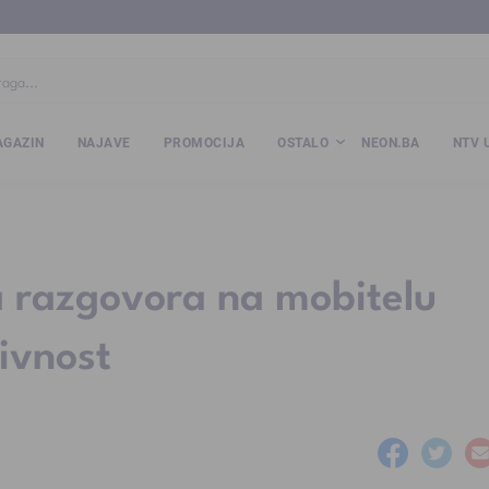
ba
www.kalesija.com
www.zvornik.ba
www.zivinice.org
www.kale
GAZIN
NAJAVE
PROMOCIJA
OSTALO
NEON.BA
NTV 
 razgovora na mobitelu
ivnost