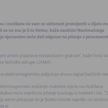
u i moždana će vam se aktivnost promijeniti u dijelu 
oš se ne zna je li to štetno, kažu naučnici Nacionalnoga
dija vjerovatno neće dati odgovor na pitanje o povezanost
ižem anteni pojačava metabolizam glukoze”, kaže Dora Vo
čke liječnike udruge (JAMA).
ra na elektromagnetska polja koja stvara signal bežičnih te
lektromagnetsko zračenje mobitela utječe na moždanu
ikakvo novo svjetlo na pitanje izazivaju li mobiteli i rak. “
dija samo pokazuje da je ljudski mozak osjetljiv na izložen
a je.