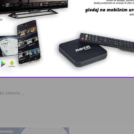
kvalifikovanih …
 – BingoL …
rogasci pozivaj …
This popup will close in:
10
nko zabavio …