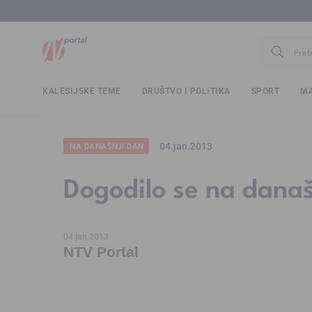
www.ntv.
KALESIJSKE TEME
DRUŠTVO I POLITIKA
SPORT
MA
04.jan.2013
NA DANAŠNJI DAN
Dogodilo se na današ
04.jan.2013
NTV Portal