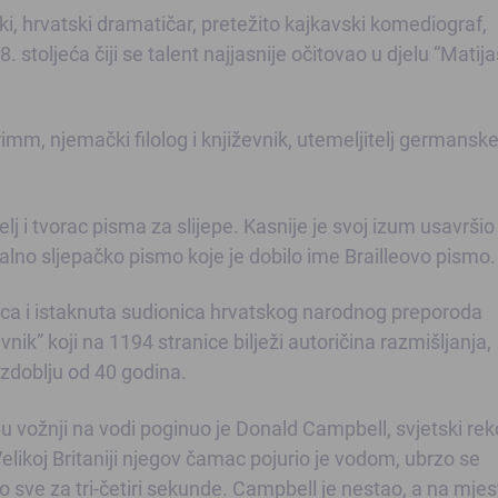
i, hrvatski dramatičar, pretežito kajkavski komediograf,
8. stoljeća čiji se talent najjasnije očitovao u djelu “Matija
mm, njemački filolog i književnik, utemeljitelj germansk
elj i tvorac pisma za slijepe. Kasnije je svoj izum usavršio
alno sljepačko pismo koje je dobilo ime Brailleovo pismo.
ica i istaknuta sudionica hrvatskog narodnog preporoda
nik” koji na 1194 stranice bilježi autoričina razmišljanja,
zdoblju od 40 godina.
 u vožnji na vodi poginuo je Donald Campbell, svjetski rek
likoj Britaniji njegov čamac pojurio je vodom, ubrzo se
o sve za tri-četiri sekunde. Campbell je nestao, a na mjes