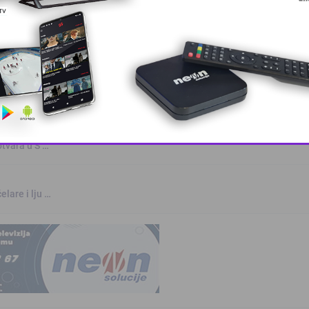
rvenstvu u Parizu
otvara u S …
This popup will close in:
10
elare i lju …