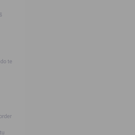
š
e
 do te
order
tu