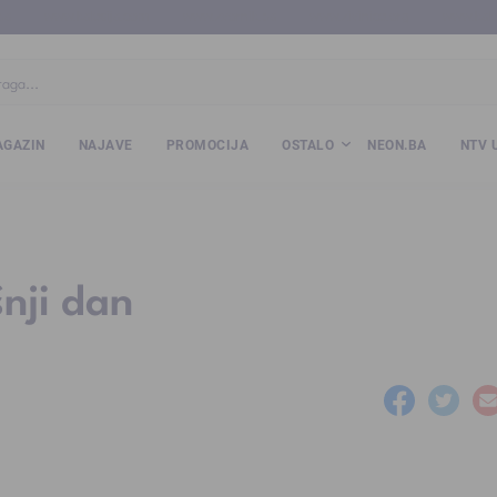
ba
www.kalesija.com
www.zvornik.ba
www.zivinice.org
www.kale
GAZIN
NAJAVE
PROMOCIJA
OSTALO
NEON.BA
NTV 
nji dan