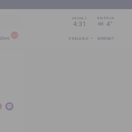
sija.co.ba
KALESIJA
PETAK,7
4:31
4°
UŽIVO
O KALESIJI
KONTAKT