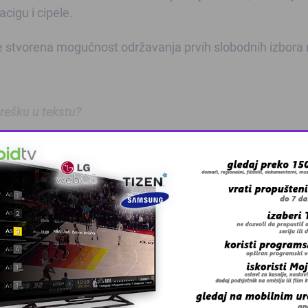
cigu i cipele.
 je stvorena mogućnost održavanja prvih slobodnih izbora
 grešku u tekstu?
oz