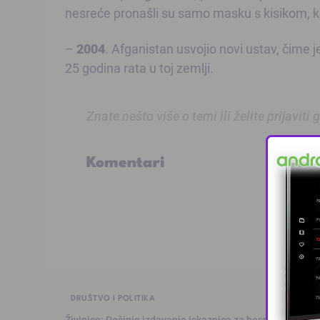
nesreće pronašli su samo masku s kisikom, ka
–
2004
. Afganistan usvojio novi ustav, čime
25 godina rata u toj zemlji.
Znate nešto više o temi ili želite prijaviti
Komentari
DRUŠTVO I POLITIKA
Živinice: Počinje izdavanje iskaznica za besplatan prev