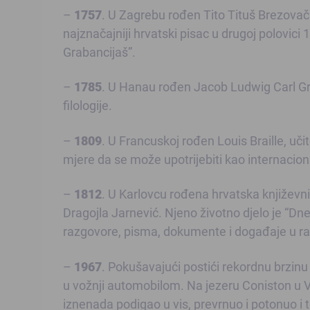
–
1757
. U Zagrebu rođen Tito Tituš Brezovačk
najznačajniji hrvatski pisac u drugoj polovici 1
Grabancijaš”.
–
1785
. U Hanau rođen Jacob Ludwig Carl Gri
filologije.
–
1809
. U Francuskoj rođen Louis Braille, učit
mjere da se može upotrijebiti kao internacion
–
1812
. U Karlovcu rođena hrvatska književn
Dragojla Jarnević. Njeno životno djelo je “Dnev
razgovore, pisma, dokumente i događaje u ra
–
1967
. Pokušavajući postići rekordnu brzinu
u vožnji automobilom. Na jezeru Coniston u Ve
iznenada podigao u vis, prevrnuo i potonuo i t