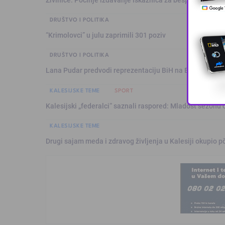
DRUŠTVO I POLITIKA
“Krimolovci” u julu zaprimili 301 poziv
DRUŠTVO I POLITIKA
Lana Pudar predvodi reprezentaciju BiH na Evropskom p
KALESIJSKE TEME
SPORT
Kalesijski „federalci“ saznali raspored: Mladost sezonu 
KALESIJSKE TEME
Drugi sajam meda i zdravog življenja u Kalesiji okupio pč