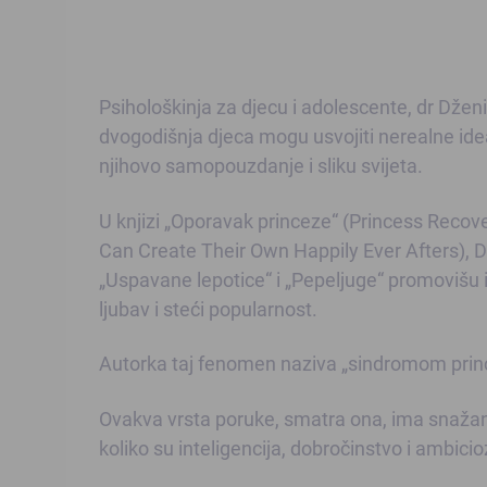
Psihološkinja za djecu i adolescente, dr Dženi
dvogodišnja djeca mogu usvojiti nerealne ideale
njihovo samopouzdanje i sliku svijeta.
U knjizi „Oporavak princeze“ (Princess Reco
Can Create Their Own Happily Ever Afters), D
„Uspavane lepotice“ i „Pepeljuge“ promovišu i
ljubav i steći popularnost.
Autorka taj fenomen naziva „sindromom prin
Ovakva vrsta poruke, smatra ona, ima snažan
koliko su inteligencija, dobročinstvo i ambici