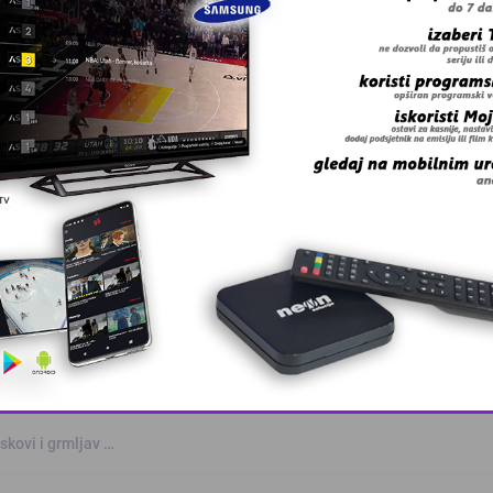
 grešku u tekstu?
anskog kanton …
This popup will close in:
9
skovi i grmljav …