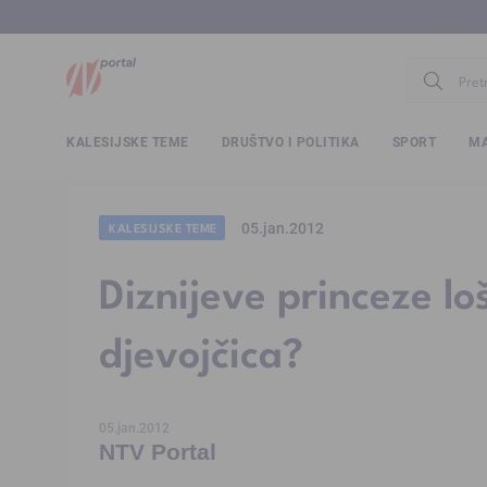
www.ntv.
KALESIJSKE TEME
DRUŠTVO I POLITIKA
SPORT
MA
05.jan.2012
KALESIJSKE TEME
Diznijeve princeze lo
djevojčica?
05.jan.2012
NTV Portal