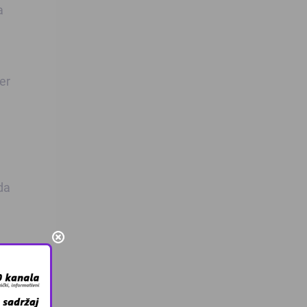
a
er
da