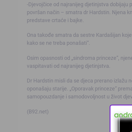
-Djevojčice od najranijeg djetinjstva dobijaju
površan način – smatra dr Hardstin. Njena knj
predstave crtaće i bajke.
Ona takođe smatra da sestre Kardašijan koje u 
kako se ne treba ponašati“.
Osim opasnosti od „sindroma princeze“, njene 
vaspitavati od najranijeg djetinjstva.
Dr Hardstin misli da se djeca prerano izlažu 
oponašaju starije. „Oporavak princeze“ prema 
samopouzdanje i samodovoljnost u život djevoj
(B92.net)