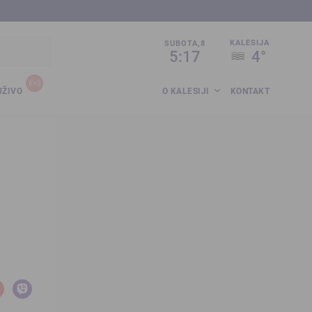
sija.co.ba
KALESIJA
SUBOTA,8
5:17
4°
UŽIVO
O KALESIJI
KONTAKT