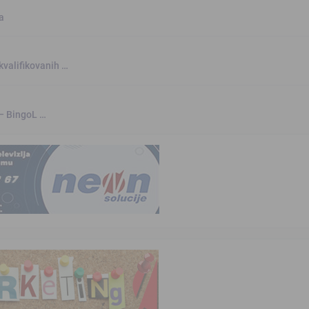
a
kvalifikovanih …
 – BingoL …