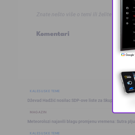
Znate nešto više o temi ili želite prijaviti
Komentari
KALESIJSKE TEME
Dževad Hadžić nosilac SDP-ove liste za Skupštinu Tuzl
MAGAZIN
Meteorolozi najavili blagu promjenu vremena: Sutra plju
KALESIJSKE TEME