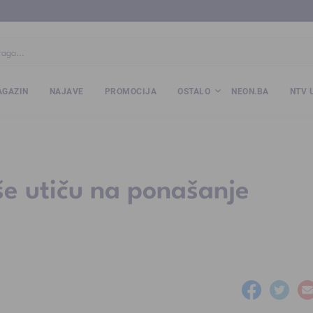
ba
www.kalesija.com
www.zvornik.ba
www.zivinice.org
www.kale
GAZIN
NAJAVE
PROMOCIJA
OSTALO
NEON.BA
NTV 
še utiču na ponašanje