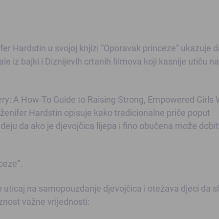
fer Hardstin u svojoj knjizi “Oporavak princeze” ukazuje d
 iz bajki i Diznijevih crtanih filmova koji kasnije utiču na
very: A How-To Guide to Raising Strong, Empowered Girls
ženifer Hardstin opisuje kako tradicionalne priče poput
deju da ako je djevojčica lijepa i fino obučena može dobit
ceze“.
 uticaj na samopouzdanje djevojčica i otežava djeci da 
oznost važne vrijednosti: