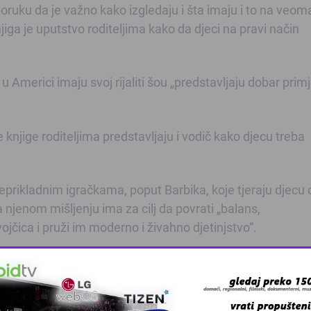
 poruku da je važno kako izgledaju i šta imaju i to na veom
iga je uputstvo roditeljima kako da djeci na pravi način
Americi imaju svoj rijaliti šou „predstavljaju dobar primj
knjige roditeljima predstavljaju i vodič kako djecu treba
neprikladnim igračkama, poput Barbika, koje tjeraju djecu 
njenom mišljenju ima za cilj da povrati „balans,
čica i pruži im moderno i živahno djetinjstvo“.