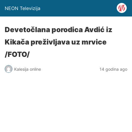
NEON Televizija
Devetočlana porodica Avdić iz
Kikača preživljava uz mrvice
/FOTO/
Kalesija online
14 godina ago