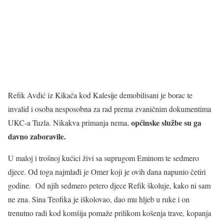
Refik Avdić iz Kikača kod Kalesije demobilisani je borac te
invalid i osoba nesposobna za rad prema zvaničnim dokumentima
općinske službe su ga
UKC-a Tuzla. Nikakva primanja nema,
davno zaboravile.
U maloj i trošnoj kućici živi sa suprugom Eminom te sedmero
djece. Od toga najmlađi je Omer koji je ovih dana napunio četiri
godine. Od njih sedmero petero djece Refik školuje, kako ni sam
ne zna. Sina Teofika je iškolovao, dao mu hljeb u ruke i on
trenutno radi kod komšija pomaže prilikom košenja trave, kopanja