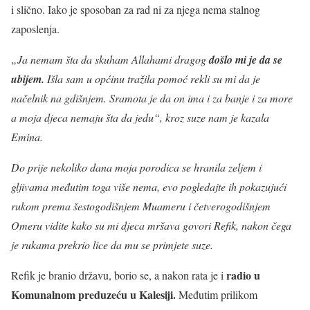
i slično. Iako je sposoban za rad ni za njega nema stalnog
zaposlenja.
„Ja nemam šta da skuham Allahami dragog
došlo mi je da se
ubijem.
Išla sam u općinu tražila pomoć rekli su mi da je
načelnik na gdišnjem. Sramota je da on ima i za banje i za more
a moja djeca nemaju šta da jedu“, kroz suze nam je kazala
Emina.
Do prije nekoliko dana moja porodica se hranila zeljem i
gljivama međutim toga više nema, evo pogledajte ih pokazujući
rukom prema šestogodišnjem Muameru i četverogodišnjem
Omeru vidite kako su mi djeca mršava govori Refik, nakon čega
je rukama prekrio lice da mu se primjete suze.
radio u
Refik je branio državu, borio se, a nakon rata je i
Komunalnom preduzeću u Kalesiji.
Međutim prilikom