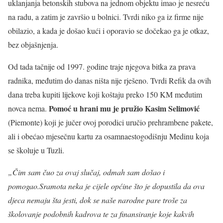
uklanjanja betonskih stubova na jednom objektu imao je nesreću
na radu, a zatim je završio u bolnici. Tvrdi niko ga iz firme nije
obilazio, a kada je došao kući i oporavio se dočekao ga je otkaz,
bez objašnjenja.
Od tada tačnije od 1997. godine traje njegova bitka za prava
radnika, međutim do danas ništa nije rješeno. Tvrdi Refik da ovih
dana treba kupiti lijekove koji koštaju preko 150 KM međutim
Pomoć u hrani mu je pružio Kasim Selimović
novca nema.
(Piemonte) koji je jučer ovoj porodici uručio prehrambene pakete,
ali i obećao mjesečnu kartu za osamnaestogodišnju Medinu koja
se školuje u Tuzli.
„Čim sam čuo za ovaj slučaj, odmah sam došao i
pomogao.Sramota neka je cijele općine što je dopustila da ova
djeca nemaju šta jesti, dok se naše narodne pare troše za
školovanje podobnih kadrova te za finansiranje koje kakvih